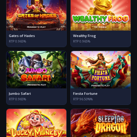
Gates of Hades
Wealthy Frog
RTP 0.965%
RTP 0.965%
Jumbo Safari
Fiesta Fortune
RTP 0.965%
RTP 96.50%%