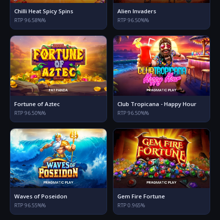
Chilli Heat Spicy Spins
Alien Invaders
RTP 96.58%%
RTP 96.50%%
Fortune of Aztec
Club Tropicana - Happy Hour
RTP 96.50%%
RTP 96.50%%
Waves of Poseidon
Gem Fire Fortune
RTP 96.55%%
RTP 0.965%