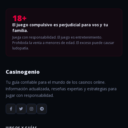
18+
El juego compulsivo es perjudicial para vos y tu
familia.
Juega con responsabilidad. El juego es entretenimiento.
Prohibida la venta a menores de edad. El exceso puede causar
ludopatía.
Casinogenio
Tu guía confiable para el mundo de los casinos online.
Información actualizada, reseñas expertas y estrategias para
jugar con responsabilidad.
JUEGOS Y GUÍAS