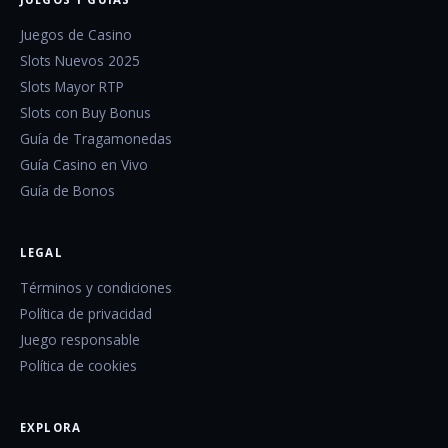
Juegos de Casino
Slots Nuevos 2025
Slots Mayor RTP
Slots con Buy Bonus
Guía de Tragamonedas
Guía Casino en Vivo
Guía de Bonos
LEGAL
Términos y condiciones
Política de privacidad
Juego responsable
Política de cookies
EXPLORA