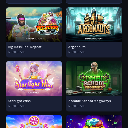
Big Bass Reel Repeat
Argonauts
RTP 0.965%
RTP 0.965%
Starlight Wins
Zombie School Megaways
RTP 0.965%
RTP 0.965%