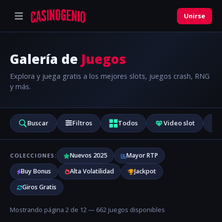
Unirse
Galería de
Juegos
Explora y juega gratis a los mejores slots, juegos crash, RNG
y más.
Buscar
Filtros
Todos
Video slot
Nuevos 2025
Mayor RTP
COLECCIONES:
Buy Bonus
Alta Volatilidad
Jackpot
Giros Gratis
Mostrando página 2 de 12 — 662 juegos disponibles