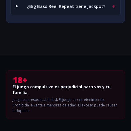
¿Big Bass Reel Repeat tiene jackpot?
18+
El juego compulsivo es perjudicial para vos y tu
familia.
Juega con responsabilidad. El juego es entretenimiento.
Prohibida la venta a menores de edad. El exceso puede causar
ludopatía.