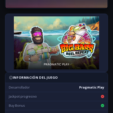
INFORMACIÓN DEL JUEGO
Desarrollador
Pragmatic Play
Jackpot progresivo
Buy Bonus