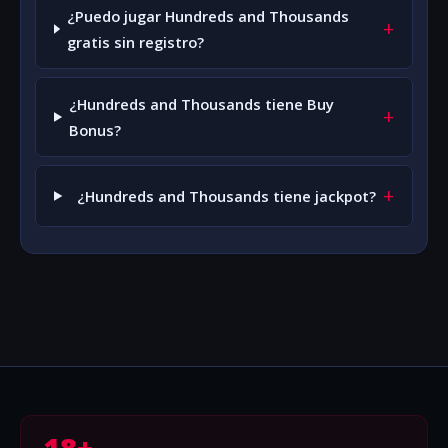
¿Puedo jugar Hundreds and Thousands
gratis sin registro?
¿Hundreds and Thousands tiene Buy
Bonus?
¿Hundreds and Thousands tiene jackpot?
18+