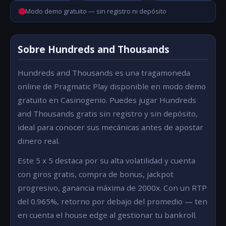
Modo demo gratuito — sin registro ni depósito
Sobre Hundreds and Thousands
Hundreds and Thousands es una tragamoneda
online de Pragmatic Play disponible en modo demo
gratuito en Casinogenio. Puedes jugar Hundreds
and Thousands gratis sin registro y sin depósito,
ideal para conocer sus mecánicas antes de apostar
dinero real.
Este 5 x 5 destaca por su alta volatilidad y cuenta
con giros gratis, compra de bonus, jackpot
progresivo, ganancia máxima de 2000x. Con un RTP
del 0.965%, retorno por debajo del promedio — ten
en cuenta el house edge al gestionar tu bankroll.