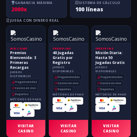
GANANCIA MÁXIMA
SISTEMA DE CÁLCULO
2000x
100 líneas
JUEGA CON DINERO REAL
WELCOME
FREESPINS
FREESPINS
Premios
40 Jugadas
Misión Diaria:
Bienvenida: 3
Gratis por
Hasta 50
Primeras
Registro
Jugadas Gratis
Recargas
JUEGOS
JUEGOS
DISPONIBLES
DISPONIBLES
JUEGOS
DISPONIBLES
Tragamonedas
Tragamonedas
Tragamonedas
Casino en vivo
Casino en vivo
Casino en vivo
Deportes
Deportes
Deportes
MÉTODOS DE PAGO
MÉTODOS DE PAGO
MÉTODOS DE PAGO
VISITAR
VISITAR
VISITAR
CASINO
CASINO
CASINO