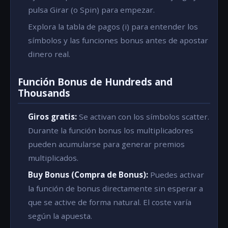
pulsa Girar (o Spin) para empezar.
Explora la tabla de pagos (i) para entender los
símbolos y las funciones bonus antes de apostar
dinero real.
Función Bonus de Hundreds and
Thousands
Giros gratis:
Se activan con los símbolos scatter.
Durante la función bonus los multiplicadores
pueden acumularse para generar premios
multiplicados.
Buy Bonus (Compra de Bonus):
Puedes activar
la función de bonus directamente sin esperar a
que se active de forma natural. El coste varía
según la apuesta.