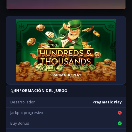
INFORMACIÓN DEL JUEGO
Desarrollador
Pragmatic Play
Jackpot progresivo
Buy Bonus