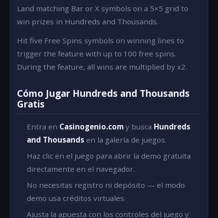
Land matching Bar or X symbols on a 5×5 grid to
win prizes in Hundreds and Thousands.
Hit five Free Spins symbols on winning lines to
trigger the feature with up to 100 free spins.
During the feature, all wins are multiplied by x2.
Cómo Jugar Hundreds and Thousands
Gratis
Entra en
Casinogenio.com
y busca
Hundreds
and Thousands
en la galería de juegos.
Haz clic en el juego para abrir la demo gratuita
directamente en el navegador.
No necesitas registro ni depósito — el modo
demo usa créditos virtuales.
Ajusta la apuesta con los controles del juego y