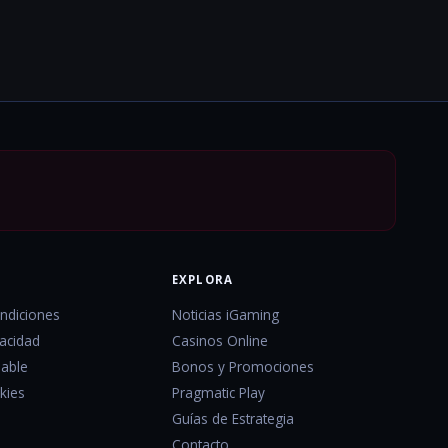
EXPLORA
ndiciones
Noticias iGaming
vacidad
Casinos Online
able
Bonos y Promociones
okies
Pragmatic Play
Guías de Estrategia
Contacto