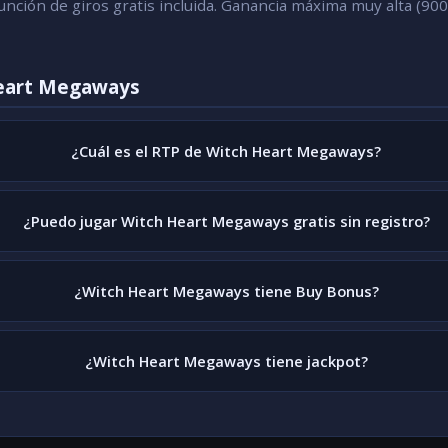
nción de giros gratis incluida. Ganancia máxima muy alta (900
Heart Megaways
¿Cuál es el RTP de Witch Heart Megaways?
¿Puedo jugar Witch Heart Megaways gratis sin registro?
¿Witch Heart Megaways tiene Buy Bonus?
¿Witch Heart Megaways tiene jackpot?