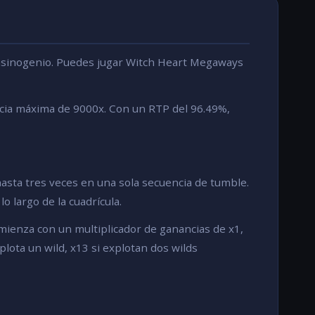
asinogenio. Puedes jugar Witch Heart Megaways
ancia máxima de 9000x. Con un RTP del 96.49%,
hasta tres veces en una sola secuencia de tumble.
o largo de la cuadrícula.
comienza con un multiplicador de ganancias de x1,
lota un wild, x13 si explotan dos wilds