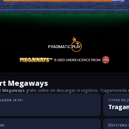
art Megaways
rt Megaways
gratis online sin descargas ni registros. Tragamoned
GADOR (RTP)
TIPO DE 
Traga
MA
SISTEMA 