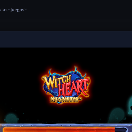
uías
Juegos