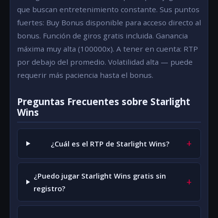
que buscan entretenimiento constante. Sus puntos
fuertes: Buy Bonus disponible para acceso directo al
bonus. Función de giros gratis incluida. Ganancia
máxima muy alta (100000x). A tener en cuenta: RTP
por debajo del promedio. Volatilidad alta — puede
requerir más paciencia hasta el bonus.
Preguntas Frecuentes sobre Starlight
Wins
¿Cuál es el RTP de Starlight Wins?
¿Puedo jugar Starlight Wins gratis sin
registro?