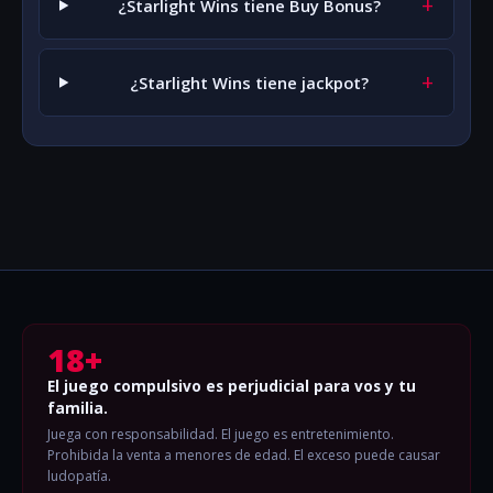
¿Starlight Wins tiene Buy Bonus?
¿Starlight Wins tiene jackpot?
18+
El juego compulsivo es perjudicial para vos y tu
familia.
Juega con responsabilidad. El juego es entretenimiento.
Prohibida la venta a menores de edad. El exceso puede causar
ludopatía.