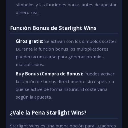
símbolos y las funciones bonus antes de apostar
dinero real.
Función Bonus de Starlight Wins
Giros gratis:
Se activan con los símbolos scatter.
Durante la función bonus los multiplicadores
pueden acumularse para generar premios
multiplicados.
Buy Bonus (Compra de Bonus):
Puedes activar
la función de bonus directamente sin esperar a
que se active de forma natural. El coste varía
según la apuesta.
¿Vale la Pena Starlight Wins?
Starlight Wins es una buena opción para jugadores