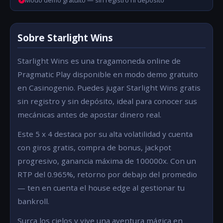
Modo demo gratuito — sin registro ni depósito
Sobre Starlight Wins
Starlight Wins es una tragamoneda online de
Pragmatic Play disponible en modo demo gratuito
en Casinogenio. Puedes jugar Starlight Wins gratis
sin registro y sin depósito, ideal para conocer sus
mecánicas antes de apostar dinero real.
Este 5 x 4 destaca por su alta volatilidad y cuenta
con giros gratis, compra de bonus, jackpot
progresivo, ganancia máxima de 100000x. Con un
RTP del 0.965%, retorno por debajo del promedio
— ten en cuenta el house edge al gestionar tu
bankroll.
Surca los cielos y vive una aventura mágica en