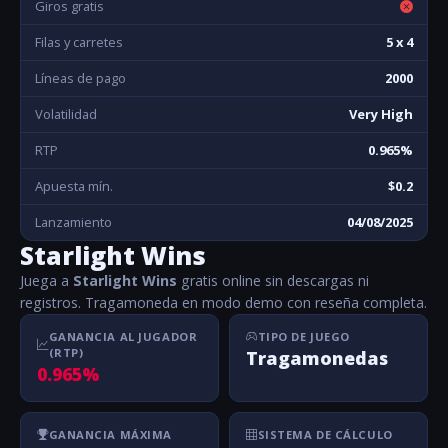
Giros gratis
Filas y carretes
5 x 4
Líneas de pago
2000
Volatilidad
Very High
RTP
0.965%
Apuesta mín.
$0.2
Lanzamiento
04/08/2025
Starlight Wins
Juega a
Starlight Wins
gratis online sin descargas ni
registros. Tragamoneda en modo demo con reseña completa.
GANANCIA AL JUGADOR
TIPO DE JUEGO
(RTP)
Tragamonedas
0.965%
GANANCIA MÁXIMA
SISTEMA DE CÁLCULO