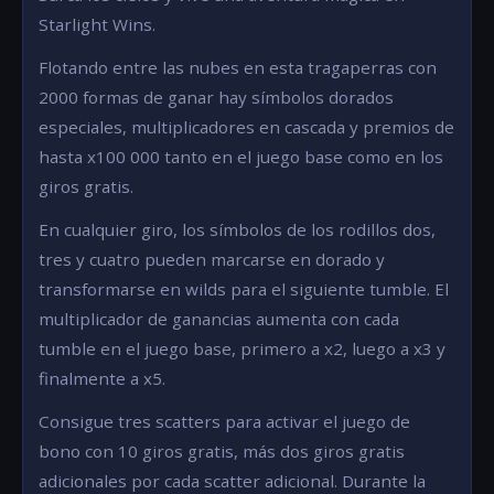
Starlight Wins.
Flotando entre las nubes en esta tragaperras con
2000 formas de ganar hay símbolos dorados
especiales, multiplicadores en cascada y premios de
hasta x100 000 tanto en el juego base como en los
giros gratis.
En cualquier giro, los símbolos de los rodillos dos,
tres y cuatro pueden marcarse en dorado y
transformarse en wilds para el siguiente tumble. El
multiplicador de ganancias aumenta con cada
tumble en el juego base, primero a x2, luego a x3 y
finalmente a x5.
Consigue tres scatters para activar el juego de
bono con 10 giros gratis, más dos giros gratis
adicionales por cada scatter adicional. Durante la