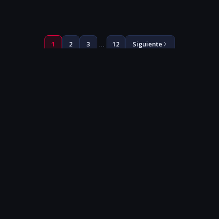
…
1
2
3
12
Siguiente
18+
El juego compulsivo es perjudicial para vos y tu
familia.
Juega con responsabilidad. El juego es entretenimiento.
Prohibida la venta a menores de edad. El exceso puede causar
ludopatía.