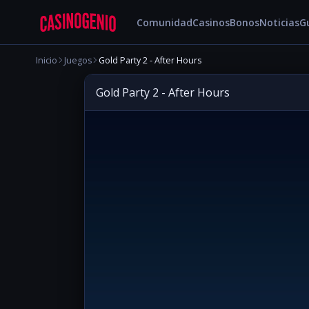
Comunidad
Casinos
Bonos
Noticias
G
Inicio
Juegos
Gold Party 2 - After Hours
Gold Party 2 - After Hours