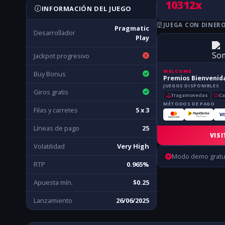
10312x
INFORMACIÓN DEL JUEGO
JUEGA CON DINERO
Pragmatic
Desarrollador
Play
Jackpot progresivo
WELCOME
Buy Bonus
Premios Bienvenid
JUEGOS DISPONIBLES
Giros gratis
Tragamonedas
Ca
MÉTODOS DE PAGO
Filas y carretes
5 x 3
Líneas de pago
25
VIS
Volatilidad
Very High
Modo demo gratuit
RTP
0.965%
Apuesta mín.
$0.25
Lanzamiento
26/06/2025