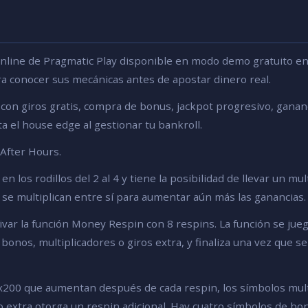
nline de Pragmatic Play disponible en modo demo gratuito en 
ara conocer sus mecánicas antes de apostar dinero real.
nta con giros gratis, compra de bonus, jackpot progresivo, ga
 el house edge al gestionar tu bankroll.
 After Hours.
n los rodillos del 2 al 4 y tiene la posibilidad de llevar un mu
 se multiplican entre sí para aumentar aún más las ganancias.
var la función Money Respin con 8 respins. La función se jue
nos, multiplicadores o giros extra, y finaliza una vez que se 
x200 que aumentan después de cada respin, los símbolos mult
o extra otorga un respin adicional. Hay cuatro símbolos de bo