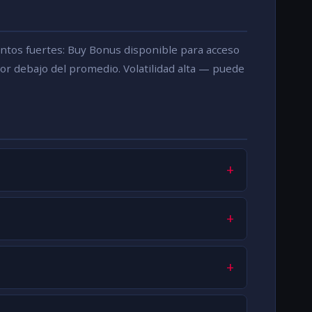
ntos fuertes: Buy Bonus disponible para acceso
por debajo del promedio. Volatilidad alta — puede