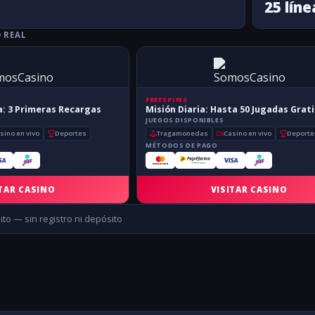
25 líne
 REAL
FREESPINS
a: 3 Primeras Recargas
Misión Diaria: Hasta 50 Jugadas Grati
JUEGOS DISPONIBLES
sino en vivo
Deportes
Tragamonedas
Casino en vivo
Deporte
MÉTODOS DE PAGO
ITAR CASINO
VISITAR CASINO
o — sin registro ni depósito