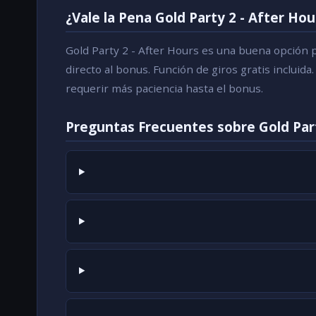
¿Vale la Pena Gold Party 2 - After Hou
Gold Party 2 - After Hours es una buena opción 
directo al bonus. Función de giros gratis inclui
requerir más paciencia hasta el bonus.
Preguntas Frecuentes sobre Gold Part