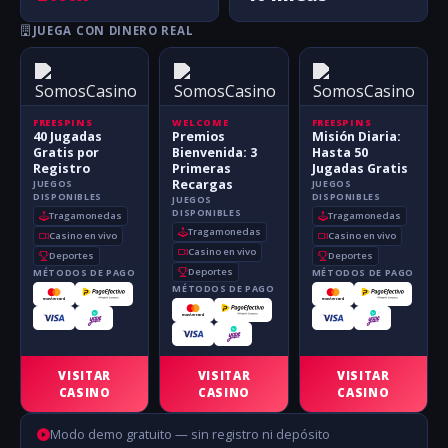
JUEGA CON DINERO REAL
FREESPINS
WELCOME
FREESPINS
40 Jugadas
Premios
Misión Diaria:
Gratis por
Bienvenida: 3
Hasta 50
Registro
Primeras
Jugadas Gratis
Recargas
JUEGOS
JUEGOS
DISPONIBLES
DISPONIBLES
JUEGOS
DISPONIBLES
Tragamonedas
Tragamonedas
Tragamonedas
Casino en vivo
Casino en vivo
Casino en vivo
Deportes
Deportes
Deportes
MÉTODOS DE PAGO
MÉTODOS DE PAGO
MÉTODOS DE PAGO
VISITAR
VISITAR
VISITAR
CASINO
CASINO
CASINO
Modo demo gratuito — sin registro ni depósito