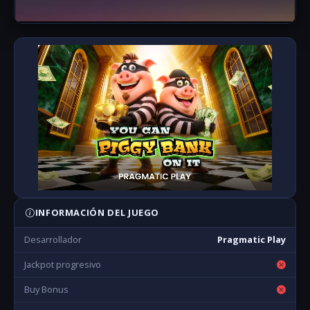
INFORMACIÓN DEL JUEGO
Desarrollador
Pragmatic Play
Jackpot progresivo
Buy Bonus