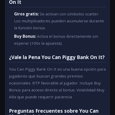
On It
Giros gratis:
Se activan con símbolos scatter.
Los multiplicadores pueden acumularse durante
la función bonus.
Buy Bonus:
Activa el bonus directamente sin
esperar (100x la apuesta).
¿Vale la Pena You Can Piggy Bank On It?
You Can Piggy Bank On It es una buena opción para
jugadores que buscan grandes premios
ocasionales. RTP favorable al jugador. Incluye Buy
Bonus para acceso directo al bonus. Volatilidad Muy
Alta que puede requerir paciencia.
Preguntas Frecuentes sobre You Can