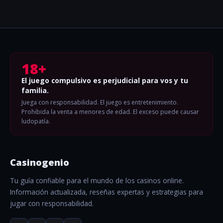
18+
El juego compulsivo es perjudicial para vos y tu
familia.
Juega con responsabilidad. El juego es entretenimiento.
Prohibida la venta a menores de edad. El exceso puede causar
ludopatía.
Casinogenio
Tu guía confiable para el mundo de los casinos online.
Información actualizada, reseñas expertas y estrategias para
jugar con responsabilidad.