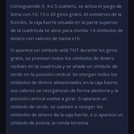
Consiguiendo 3, 4 o 5 scatters, se activa el juego de
bono con 10, 15 o 20 giros gratis. Al comienzo de la
función, la caja fuerte situada en la parte superior
de la cuadrícula se abre para revelar 14 símbolos de
dinero con valores de hasta x10.
Si aparece un símbolo wild TNT durante los giros
gratis, se premian todos los símbolos de dinero
visibles en la cuadrícula y se añade un símbolo de
cerdo en la posición central. Se otorgan todos los
símbolos de dinero almacenados en la caja fuerte,
sus valores se reorganizan de forma aleatoria y la
posición central vuelve a girar. Si aparece un
símbolo de cerdo, se vuelven a recoger los
símbolos de dinero de la caja fuerte, o si aparece un
símbolo de policía, la ronda termina.