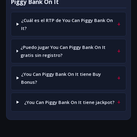
Piggy Bank On It
¿Cuál es el RTP de You Can Piggy Bank On
It?
¿Puedo jugar You Can Piggy Bank On It
gratis sin registro?
¿You Can Piggy Bank On It tiene Buy
Bonus?
¿You Can Piggy Bank On It tiene jackpot?