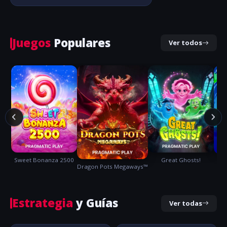
Juegos
Populares
Ver todos
Sweet Bonanza 2500
Great Ghosts!
Dragon Pots Megaways™
Estrategia
y Guías
Ver todas