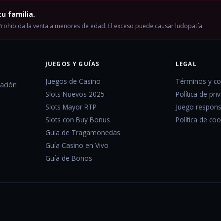
tu familia.
 Prohibida la venta a menores de edad. El exceso puede causar ludopatía.
JUEGOS Y GUÍAS
LEGAL
Juegos de Casino
Términos y co
mación
Slots Nuevos 2025
Política de pri
Slots Mayor RTP
Juego respons
Slots con Buy Bonus
Política de co
Guía de Tragamonedas
Guía Casino en Vivo
Guía de Bonos