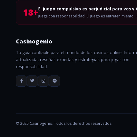
El juego compulsivo es perjudicial para vos y 
18+
Juega con responsabilidad. El juego es entretenimiento.
Casinogenio
Tu guía confiable para el mundo de los casinos online. Infor
actualizada, reseñas expertas y estrategias para jugar con
responsabilidad.
© 2025 Casinogenio. Todos los derechos reservados.