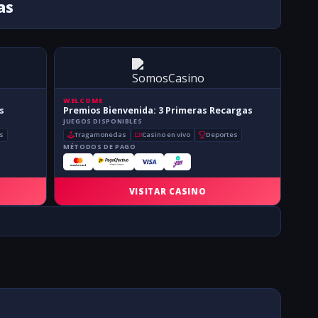
as
WELCOME
s
Premios Bienvenida: 3 Primeras Recargas
JUEGOS DISPONIBLES
s
Tragamonedas
Casino en vivo
Deportes
MÉTODOS DE PAGO
VISITAR CASINO