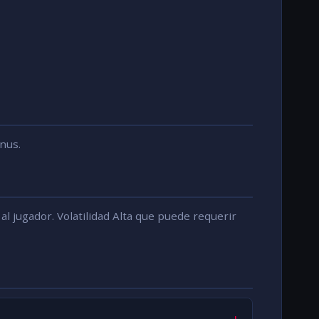
nus.
 jugador. Volatilidad Alta que puede requerir