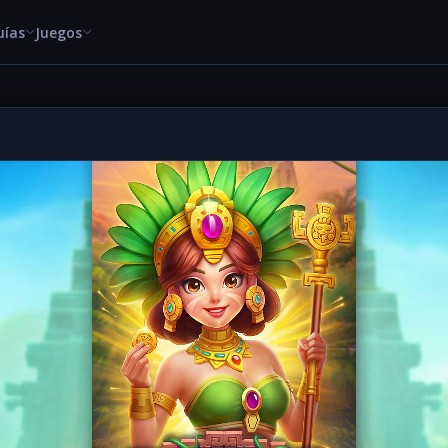
uías
Juegos