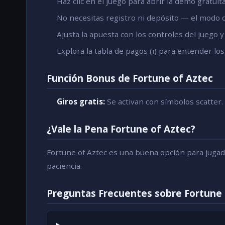
Haz clic en el juego para abrir la demo gratui
No necesitas registro ni depósito — el modo d
Ajusta la apuesta con los controles del juego 
Explora la tabla de pagos (i) para entender lo
Función Bonus de Fortune of Aztec
Giros gratis:
Se activan con símbolos scatter.
¿Vale la Pena Fortune of Aztec?
Fortune of Aztec es una buena opción para jugad
paciencia.
Preguntas Frecuentes sobre Fortune 