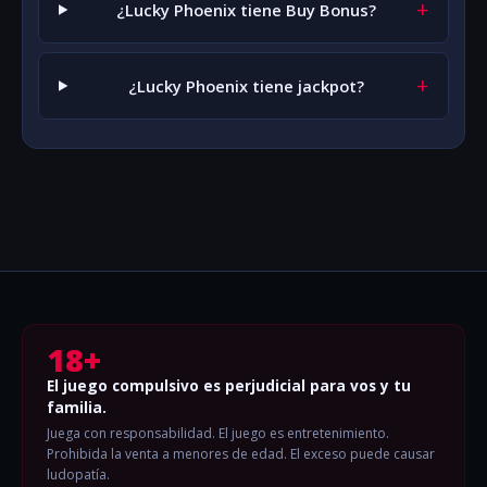
¿Lucky Phoenix tiene Buy Bonus?
¿Lucky Phoenix tiene jackpot?
18+
El juego compulsivo es perjudicial para vos y tu
familia.
Juega con responsabilidad. El juego es entretenimiento.
Prohibida la venta a menores de edad. El exceso puede causar
ludopatía.