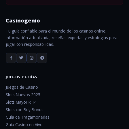
Casinogenio
Tu guía confiable para el mundo de los casinos online.
Información actualizada, reseñas expertas y estrategias para
jugar con responsabilidad.
JUEGOS Y GUÍAS
Juegos de Casino
Slots Nuevos 2025
Slots Mayor RTP
Slots con Buy Bonus
Guía de Tragamonedas
Guía Casino en Vivo