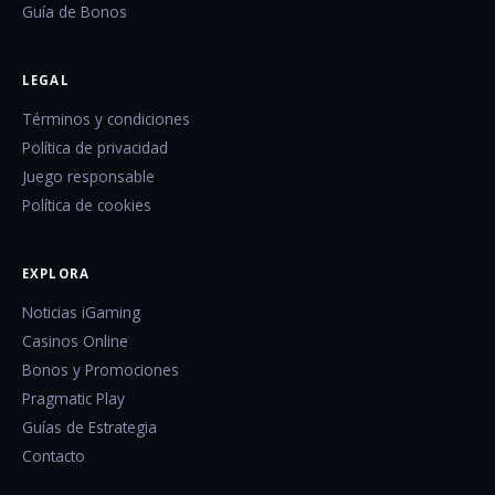
Guía de Bonos
LEGAL
Términos y condiciones
Política de privacidad
Juego responsable
Política de cookies
EXPLORA
Noticias iGaming
Casinos Online
Bonos y Promociones
Pragmatic Play
Guías de Estrategia
Contacto