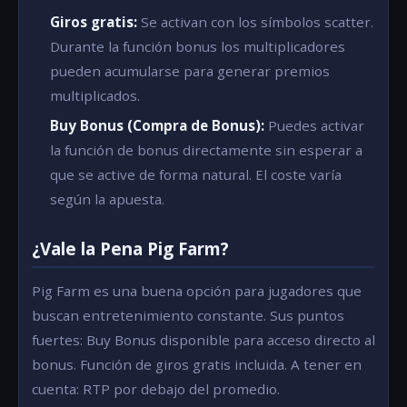
Giros gratis:
Se activan con los símbolos scatter.
Durante la función bonus los multiplicadores
pueden acumularse para generar premios
multiplicados.
Buy Bonus (Compra de Bonus):
Puedes activar
la función de bonus directamente sin esperar a
que se active de forma natural. El coste varía
según la apuesta.
¿Vale la Pena Pig Farm?
Pig Farm es una buena opción para jugadores que
buscan entretenimiento constante. Sus puntos
fuertes: Buy Bonus disponible para acceso directo al
bonus. Función de giros gratis incluida. A tener en
cuenta: RTP por debajo del promedio.