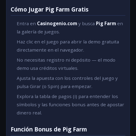
Cómo Jugar Pig Farm Gratis
Entra en
Casinogenio.com
y busca
Pig Farm
en
la galería de juegos.
Haz clic en el juego para abrir la demo gratuita
directamente en el navegador.
No necesitas registro ni depósito — el modo
demo usa créditos virtuales.
Ajusta la apuesta con los controles del juego y
pulsa Girar (o Spin) para empezar.
Explora la tabla de pagos (i) para entender los
símbolos y las funciones bonus antes de apostar
dinero real.
Función Bonus de Pig Farm