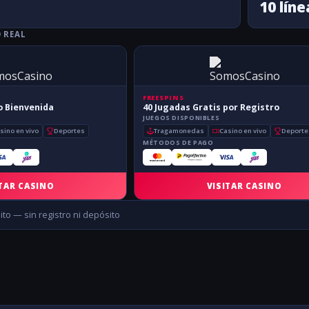
10 líne
 REAL
FREESPINS
no Bienvenida
40 Jugadas Gratis por Registro
JUEGOS DISPONIBLES
sino en vivo
Deportes
Tragamonedas
Casino en vivo
Deporte
MÉTODOS DE PAGO
ITAR CASINO
VISITAR CASINO
o — sin registro ni depósito