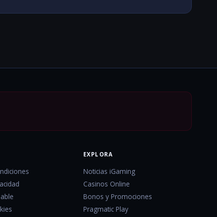
EXPLORA
ndiciones
Noticias iGaming
vacidad
Casinos Online
able
Bonos y Promociones
okies
Pragmatic Play