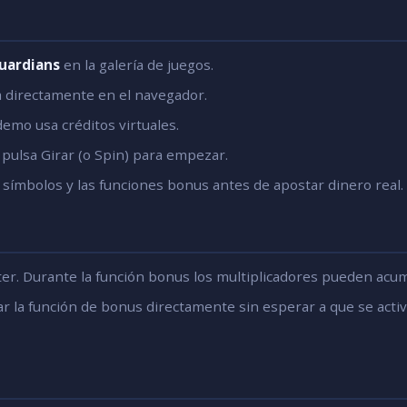
uardians
en la galería de juegos.
ta directamente en el navegador.
emo usa créditos virtuales.
y pulsa Girar (o Spin) para empezar.
s símbolos y las funciones bonus antes de apostar dinero real.
ter. Durante la función bonus los multiplicadores pueden acu
r la función de bonus directamente sin esperar a que se active