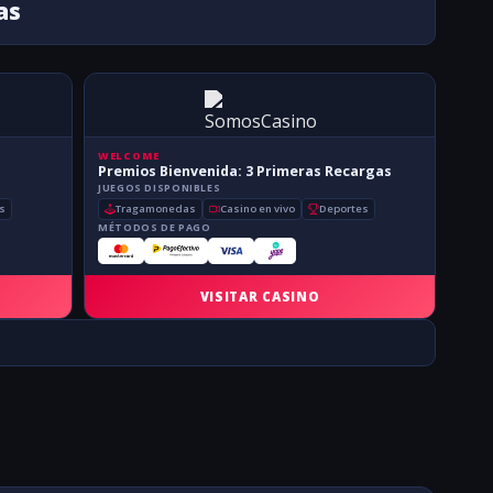
as
WELCOME
Premios Bienvenida: 3 Primeras Recargas
JUEGOS DISPONIBLES
s
Tragamonedas
Casino en vivo
Deportes
MÉTODOS DE PAGO
VISITAR CASINO