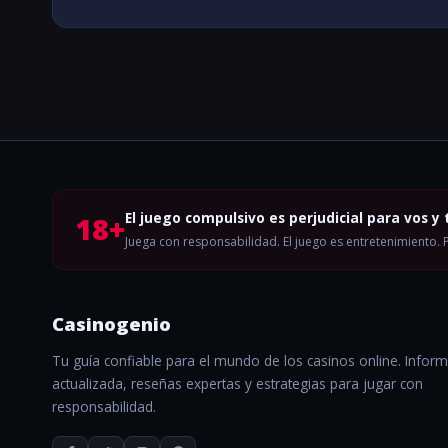
El juego compulsivo es perjudicial para vos y 
18+
Juega con responsabilidad. El juego es entretenimiento.
Casinogenio
Tu guía confiable para el mundo de los casinos online. Infor
actualizada, reseñas expertas y estrategias para jugar con
responsabilidad.