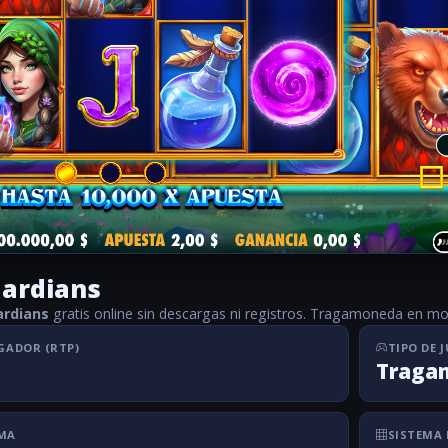
ardians
rdians
gratis online sin descargas ni registros. Tragamoneda en 
GADOR (RTP)
TIPO DE 
Traga
MA
SISTEMA 