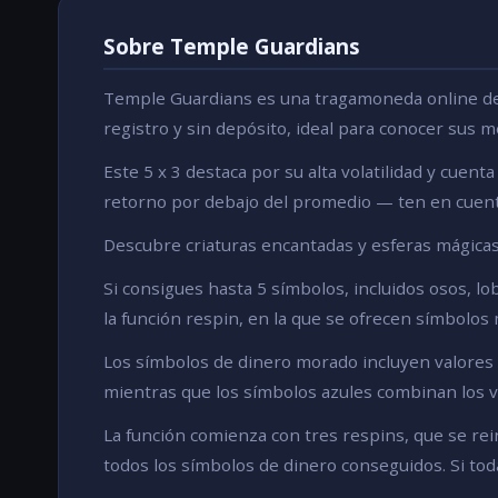
Sobre Temple Guardians
Temple Guardians es una tragamoneda online de 
registro y sin depósito, ideal para conocer sus m
Este 5 x 3 destaca por su alta volatilidad y cue
retorno por debajo del promedio — ten en cuenta
Descubre criaturas encantadas y esferas mágica
Si consigues hasta 5 símbolos, incluidos osos, l
la función respin, en la que se ofrecen símbolos
Los símbolos de dinero morado incluyen valores d
mientras que los símbolos azules combinan los v
La función comienza con tres respins, que se re
todos los símbolos de dinero conseguidos. Si tod