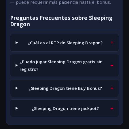
— puede requerir más paciencia hasta el bonus.
Preguntas Frecuentes sobre Sleeping
Dragon
¿Cuál es el RTP de Sleeping Dragon?
¿Puedo jugar Sleeping Dragon gratis sin
registro?
¿Sleeping Dragon tiene Buy Bonus?
¿Sleeping Dragon tiene jackpot?