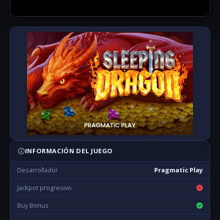
INFORMACIÓN DEL JUEGO
Desarrollador
Pragmatic Play
Jackpot progresivo
Buy Bonus