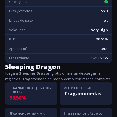
Giros gratis
Filas y carretes
5 x 3
Líneas de pago
not
Volatilidad
Very High
RTP
96.50%
Apuesta mín.
$0.1
Lanzamiento
08/05/2025
Sleeping Dragon
Juega a
Sleeping Dragon
gratis online sin descargas ni
registros. Tragamoneda en modo demo con reseña completa.
GANANCIA AL JUGADOR
TIPO DE JUEGO
(RTP)
Tragamonedas
96.50%
GANANCIA MÁXIMA
SISTEMA DE CÁLCULO