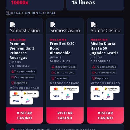
10000x
15 líneas
JUEGA CON DINERO REAL
WELCOME
WELCOME
FREESPINS
Premios
Free Bet S/30 -
Misión Diaria:
Bienvenida: 3
Bono
Hasta 50
Primeras
Bienvenida
Jugadas Gratis
Recargas
JUEGOS
JUEGOS
DISPONIBLES
DISPONIBLES
JUEGOS
DISPONIBLES
Tragamonedas
Tragamonedas
Tragamonedas
Casino en vivo
Casino en vivo
Casino en vivo
Deportes
Deportes
Deportes
MÉTODOS DE PAGO
MÉTODOS DE PAGO
MÉTODOS DE PAGO
VISITAR
VISITAR
VISITAR
CASINO
CASINO
CASINO