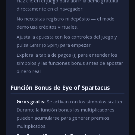
Haz clic en el juego para abrir la demo gratuita
directamente en el navegador.
No necesitas registro ni depósito — el modo
demo usa créditos virtuales.
Ajusta la apuesta con los controles del juego y
pulsa Girar (o Spin) para empezar.
Explora la tabla de pagos (i) para entender los
símbolos y las funciones bonus antes de apostar
dinero real.
Función Bonus de Eye of Spartacus
Giros gratis:
Se activan con los símbolos scatter.
Durante la función bonus los multiplicadores
pueden acumularse para generar premios
multiplicados.