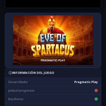
INFORMACIÓN DEL JUEGO
Desarrollador
Pragmatic Play
Jackpot progresivo
Buy Bonus