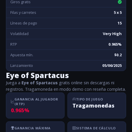
Giros gratis
Filas y carretes
5 x 5
Líneas de pago
15
Volatilidad
Very High
RTP
0.965%
Apuesta mín.
$0.2
Lanzamiento
05/06/2025
Eye of Spartacus
Juega a
Eye of Spartacus
gratis online sin descargas ni
registros. Tragamoneda en modo demo con reseña completa.
GANANCIA AL JUGADOR
TIPO DE JUEGO
(RTP)
Tragamonedas
0.965%
GANANCIA MÁXIMA
SISTEMA DE CÁLCULO