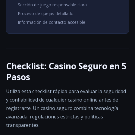
Sección de juego responsable clara
Proceso de quejas detallado
Información de contacto accesible
Checklist: Casino Seguro en 5
Pasos
Utiliza esta checklist rápida para evaluar la seguridad
y confiabilidad de cualquier casino online antes de
registrarte. Un casino seguro combina tecnología
avanzada, regulaciones estrictas y políticas
transparentes.