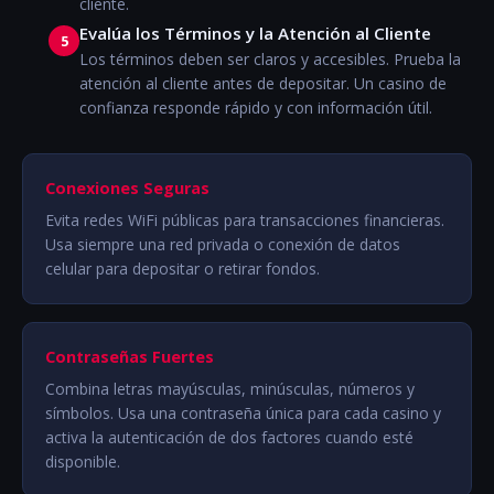
cliente.
Evalúa los Términos y la Atención al Cliente
5
Los términos deben ser claros y accesibles. Prueba la
atención al cliente antes de depositar. Un casino de
confianza responde rápido y con información útil.
Conexiones Seguras
Evita redes WiFi públicas para transacciones financieras.
Usa siempre una red privada o conexión de datos
celular para depositar o retirar fondos.
Contraseñas Fuertes
Combina letras mayúsculas, minúsculas, números y
símbolos. Usa una contraseña única para cada casino y
activa la autenticación de dos factores cuando esté
disponible.