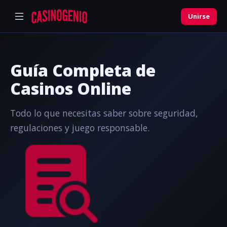
Unirse
Guía Completa de
Casinos Online
Todo lo que necesitas saber sobre seguridad,
regulaciones y juego responsable.