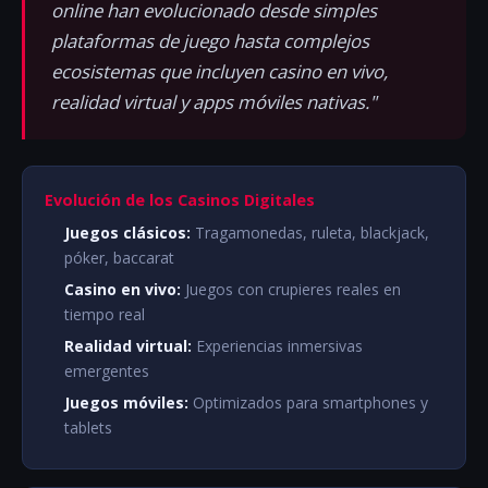
online han evolucionado desde simples
plataformas de juego hasta complejos
ecosistemas que incluyen casino en vivo,
realidad virtual y apps móviles nativas."
Evolución de los Casinos Digitales
Juegos clásicos:
Tragamonedas, ruleta, blackjack,
póker, baccarat
Casino en vivo:
Juegos con crupieres reales en
tiempo real
Realidad virtual:
Experiencias inmersivas
emergentes
Juegos móviles:
Optimizados para smartphones y
tablets