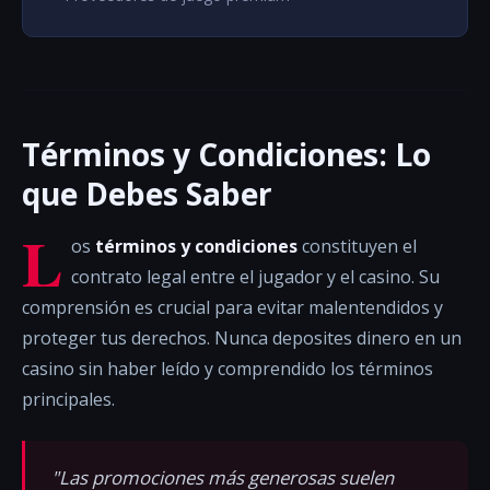
Términos y Condiciones: Lo
que Debes Saber
L
os
términos y condiciones
constituyen el
contrato legal entre el jugador y el casino. Su
comprensión es crucial para evitar malentendidos y
proteger tus derechos. Nunca deposites dinero en un
casino sin haber leído y comprendido los términos
principales.
"Las promociones más generosas suelen