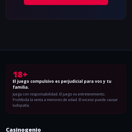
18+
El juego compulsivo es perjudicial para vos y tu
familia.
Juega con responsabilidad. El juego es entretenimiento.
Prohibida la venta a menores de edad. El exceso puede causar
ludopatía.
Casinogenio