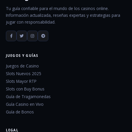
Tu guía confiable para el mundo de los casinos online.
Información actualizada, reseñas expertas y estrategias para
jugar con responsabilidad.
JUEGOS Y GUÍAS
Juegos de Casino
Slots Nuevos 2025
Slots Mayor RTP
Slots con Buy Bonus
Guía de Tragamonedas
Guía Casino en Vivo
Guía de Bonos
LEGAL