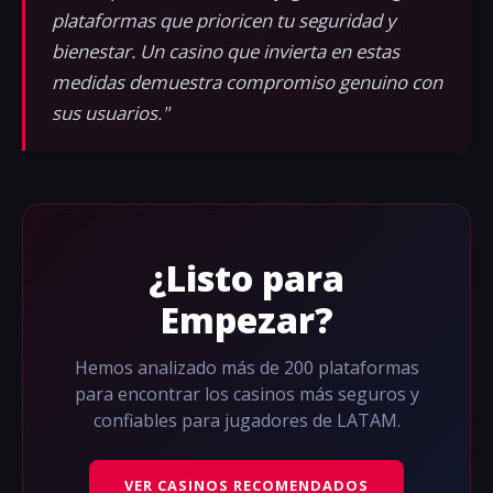
plataformas que prioricen tu seguridad y
bienestar. Un casino que invierta en estas
medidas demuestra compromiso genuino con
sus usuarios."
¿Listo para
Empezar?
Hemos analizado más de 200 plataformas
para encontrar los casinos más seguros y
confiables para jugadores de LATAM.
VER CASINOS RECOMENDADOS