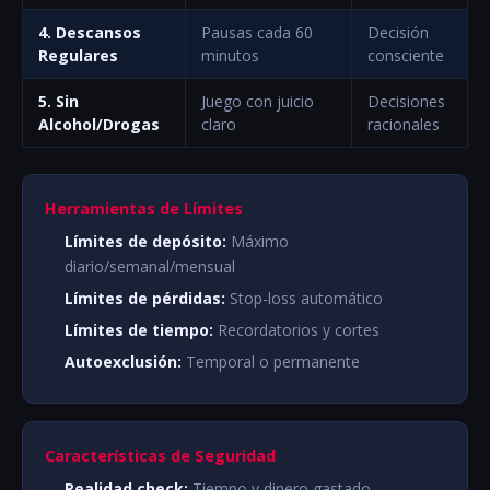
4. Descansos
Pausas cada 60
Decisión
Regulares
minutos
consciente
5. Sin
Juego con juicio
Decisiones
Alcohol/Drogas
claro
racionales
Herramientas de Límites
Límites de depósito:
Máximo
diario/semanal/mensual
Límites de pérdidas:
Stop-loss automático
Límites de tiempo:
Recordatorios y cortes
Autoexclusión:
Temporal o permanente
Características de Seguridad
Realidad check:
Tiempo y dinero gastado