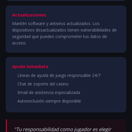
Actualizaciones
Mantén software y antivirus actualizados. Los
dispositivos desactualizados tienen vulnerabilidades de
seguridad que pueden comprometer tus datos de
acceso.
Ayuda Inmediata
Líneas de ayuda de juego responsable 24/7
Chat de soporte del casino
Email de asistencia especializada
Autoexclusión siempre disponible
"Tu responsabilidad como jugador es elegir