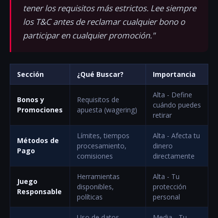
tener los requisitos más estrictos. Lee siempre
los T&C antes de reclamar cualquier bono o
participar en cualquier promoción."
Sección
¿Qué Buscar?
Importancia
Alta - Define
Bonos y
Requisitos de
cuándo puedes
Promociones
apuesta (wagering)
retirar
Límites, tiempos
Alta - Afecta tu
Métodos de
procesamiento,
dinero
Pago
comisiones
directamente
Herramientas
Alta - Tu
Juego
disponibles,
protección
Responsable
políticas
personal
Uso de datos,
Media - Tu