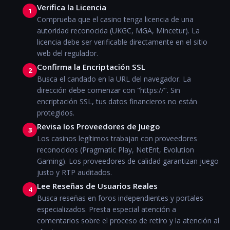
Verifica la Licencia
1
Comprueba que el casino tenga licencia de una
autoridad reconocida (UKGC, MGA, Mincetur). La
licencia debe ser verificable directamente en el sitio
web del regulador.
Confirma la Encriptación SSL
2
Busca el candado en la URL del navegador. La
dirección debe comenzar con "https://". Sin
encriptación SSL, tus datos financieros no están
protegidos.
Revisa los Proveedores de Juego
3
Los casinos legítimos trabajan con proveedores
reconocidos (Pragmatic Play, NetEnt, Evolution
Gaming). Los proveedores de calidad garantizan juego
justo y RTP auditados.
Lee Reseñas de Usuarios Reales
4
Busca reseñas en foros independientes y portales
especializados. Presta especial atención a
comentarios sobre el proceso de retiro y la atención al