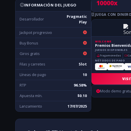
10000x
INFORMACIÓN DEL JUEGO
JUEGA CON DINERO
Pragmatic
Desarrollador
Play
Jackpot progresivo
WELCOME
Buy Bonus
Premios Bienvenid
JUEGOS DISPONIBLES
Giros gratis
Tragamonedas
Ca
MÉTODOS DE PAGO
Filas y carretes
Slot
Líneas de pago
10
VIS
RTP
96.58%
Modo demo gratuit
Apuesta mín.
$0.10
Lanzamiento
17/07/2025