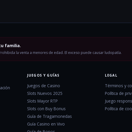
tu familia.
 Prohibida la venta a menores de edad. El exceso puede causar ludopatía.
JUEGOS Y GUÍAS
LEGAL
Juegos de Casino
Términos y co
mación
Slots Nuevos 2025
Política de pri
Slots Mayor RTP
Juego respons
Slots con Buy Bonus
Política de co
Guía de Tragamonedas
Guía Casino en Vivo
Guía de Bonos