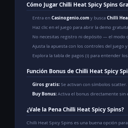
Cómo Jugar Chilli Heat Spicy Spins Gra
Entra en
Casinogenio.com
y busca
Chilli He
Haz clic en el juego para abrir la demo gratui
No necesitas registro ni depósito — el modo d
Ajusta la apuesta con los controles del juego 
Explora la tabla de pagos (i) para entender lo
Función Bonus de Chilli Heat Spicy Sp
Giros gratis:
Se activan con símbolos scatter.
Buy Bonus:
Activa el bonus directamente sin 
¿Vale la Pena Chilli Heat Spicy Spins?
Chilli Heat Spicy Spins es una buena opción par