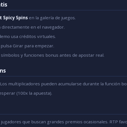
tis
at Spicy Spins
en la galería de juegos.
ta directamente en el navegador.
emo usa créditos virtuales.
y pulsa Girar para empezar.
s símbolos y funciones bonus antes de apostar real.
ins
 Los multiplicadores pueden acumularse durante la función bo
esperar (100x la apuesta).
a jugadores que buscan grandes premios ocasionales. RTP favo