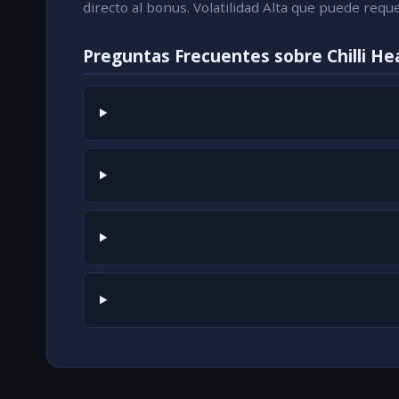
directo al bonus. Volatilidad Alta que puede reque
Preguntas Frecuentes sobre Chilli Hea