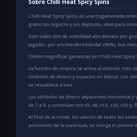
Sobre Chilli Heat Spicy Spins
Chilli Heat Spicy Spins es una tragamoneda onli
gratis sin registro y sin depósito, ideal para co
Este video slot de volatilidad alta destaca por 
jugador, por encima del estándar (96%). Sus mecá
Obtén magníficas ganancias en Chilli Heat Spicy 
La función de respins se activa al obtener tres 
símbolos de dinero y espacios en blanco. Los sím
se restablece a tres.
Los símbolos de dinero adyacentes horizontal y 
de 7 a 9, y continúan con x5, x8, x10, x20, x30 y
Al final de la ronda, los valores de todos los sí
posiciones de la cuadrícula, se otorga el premio