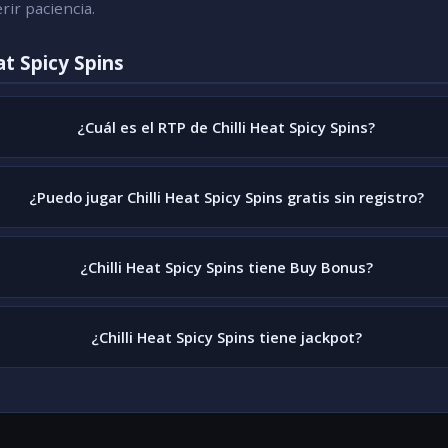
rir paciencia.
t Spicy Spins
¿Cuál es el RTP de Chilli Heat Spicy Spins?
¿Puedo jugar Chilli Heat Spicy Spins gratis sin registro?
¿Chilli Heat Spicy Spins tiene Buy Bonus?
¿Chilli Heat Spicy Spins tiene jackpot?