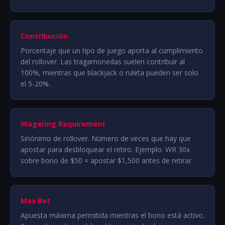
Contribución
Porcentaje que un tipo de juego aporta al cumplimiento
del rollover. Las tragamonedas suelen contribuir al
100%, mientras que blackjack o ruleta pueden ser solo
el 5-20%.
Wagering Requirement
Sinónimo de rollover. Número de veces que hay que
apostar para desbloquear el retiro. Ejemplo: WR 30x
sobre bono de $50 = apostar $1,500 antes de retirar.
Max Bet
Apuesta máxima permitida mientras el bono está activo.