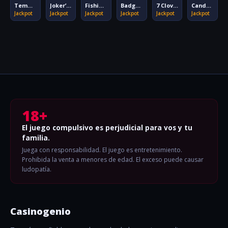
Temujin Treasures
Joker’s Jewels Cash
Fishin Reels
Badge Blitz
7 Clovers of Fortune
Candy Jar Clusters
Jackpot
Jackpot
Jackpot
Jackpot
Jackpot
Jackpot
18+
El juego compulsivo es perjudicial para vos y tu
familia.
Juega con responsabilidad. El juego es entretenimiento.
Prohibida la venta a menores de edad. El exceso puede causar
ludopatía.
Casinogenio