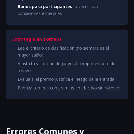
Bonos para participantes:
a veces con
condiciones especiales
Estrategia en Torneos
Lee el criterio de clasificación (no siempre es el
mayor saldo)
Ajusta tu velocidad de juego al tiempo restante del
torneo
Evalúa si el premio justifica el riesgo de la entrada
Prioriza torneos con premios en efectivo sin rollover
Errores Comunes y