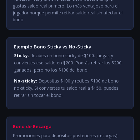
gastas saldo real primero. Lo más ventajoso para el
jugador porque permite retirar saldo real sin afectar el
bono.
Ejemplo Bono Sticky vs No-Sticky
Sticky:
Recibes un bono sticky de $100. Juegas y
conviertes ese saldo en $200. Podrás retirar los $200
ganados, pero no los $100 del bono.
No-sticky:
Depositas $100 y recibes $100 de bono
no-sticky. Si conviertes tu saldo real a $150, puedes
retirar sin tocar el bono.
Bono de Recarga
Promociones para depósitos posteriores (recargas).