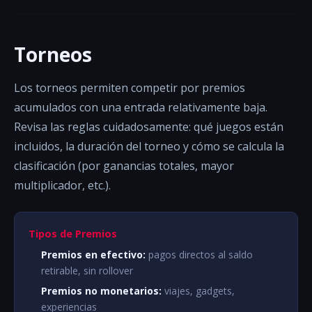
Torneos
Los torneos permiten competir por premios
acumulados con una entrada relativamente baja.
Revisa las reglas cuidadosamente: qué juegos están
incluidos, la duración del torneo y cómo se calcula la
clasificación (por ganancias totales, mayor
multiplicador, etc.).
Tipos de Premios
Premios en efectivo:
pagos directos al saldo
retirable, sin rollover
Premios no monetarios:
viajes, gadgets,
experiencias