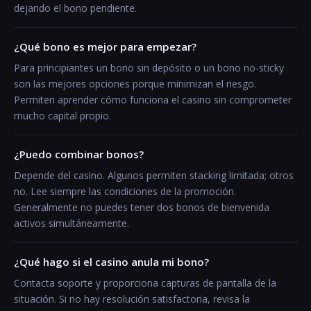
dejando el bono pendiente.
¿Qué bono es mejor para empezar?
Para principiantes un bono sin depósito o un bono no-sticky
son las mejores opciones porque minimizan el riesgo.
Permiten aprender cómo funciona el casino sin comprometer
mucho capital propio.
¿Puedo combinar bonos?
Depende del casino. Algunos permiten stacking limitada; otros
no. Lee siempre las condiciones de la promoción.
Generalmente no puedes tener dos bonos de bienvenida
activos simultáneamente.
¿Qué hago si el casino anula mi bono?
Contacta soporte y proporciona capturas de pantalla de la
situación. Si no hay resolución satisfactoria, revisa la