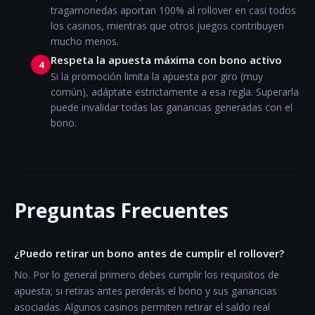
tragamonedas aportan 100% al rollover en casi todos
los casinos, mientras que otros juegos contribuyen
mucho menos.
Respeta la apuesta máxima con bono activo
4
Si la promoción limita la apuesta por giro (muy
común), adáptate estrictamente a esa regla. Superarla
puede invalidar todas las ganancias generadas con el
bono.
Preguntas Frecuentes
¿Puedo retirar un bono antes de cumplir el rollover?
No. Por lo general primero debes cumplir los requisitos de
apuesta; si retiras antes perderás el bono y sus ganancias
asociadas. Algunos casinos permiten retirar el saldo real