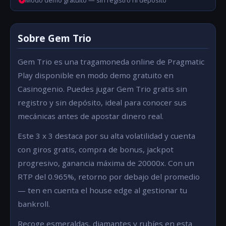
Modo demo gratuito — sin registro ni depósito
Sobre Gem Trio
Gem Trio es una tragamoneda online de Pragmatic
Play disponible en modo demo gratuito en
Casinogenio. Puedes jugar Gem Trio gratis sin
registro y sin depósito, ideal para conocer sus
mecánicas antes de apostar dinero real.
Este 3 x 3 destaca por su alta volatilidad y cuenta
con giros gratis, compra de bonus, jackpot
progresivo, ganancia máxima de 20000x. Con un
RTP del 0.965%, retorno por debajo del promedio
— ten en cuenta el house edge al gestionar tu
bankroll.
Recoge esmeraldas, diamantes y rubíes en esta