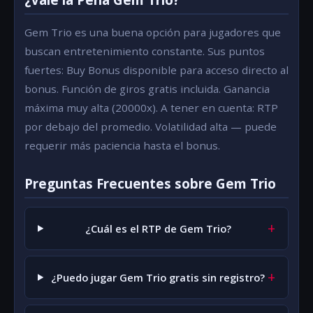
¿Vale la Pena Gem Trio?
Gem Trio es una buena opción para jugadores que
buscan entretenimiento constante. Sus puntos
fuertes: Buy Bonus disponible para acceso directo al
bonus. Función de giros gratis incluida. Ganancia
máxima muy alta (20000x). A tener en cuenta: RTP
por debajo del promedio. Volatilidad alta — puede
requerir más paciencia hasta el bonus.
Preguntas Frecuentes sobre Gem Trio
¿Cuál es el RTP de Gem Trio?
¿Puedo jugar Gem Trio gratis sin registro?