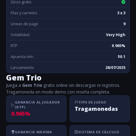
Giros gratis
Filas y carretes
3 x 3
Líneas de pago
9
Volatilidad
Very High
RTP
0.965%
Apuesta mín.
$0.1
Lanzamiento
28/07/2025
Gem Trio
Juega a
Gem Trio
gratis online sin descargas ni registros.
Tragamoneda en modo demo con reseña completa.
GANANCIA AL JUGADOR
TIPO DE JUEGO
(RTP)
Tragamonedas
0.965%
GANANCIA MÁXIMA
SISTEMA DE CÁLCULO