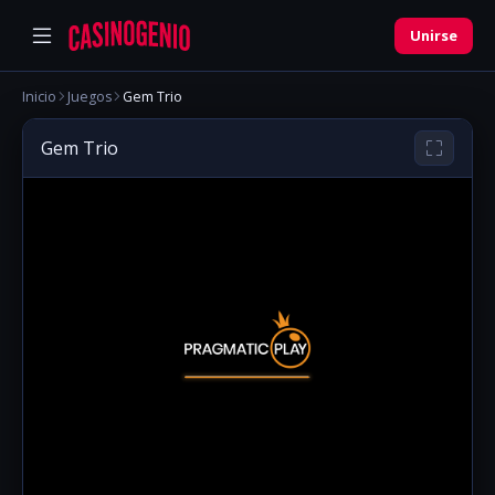
Unirse
Inicio
Juegos
Gem Trio
Gem Trio