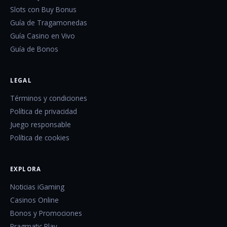
Slots con Buy Bonus
Guía de Tragamonedas
Guía Casino en Vivo
Guía de Bonos
LEGAL
Términos y condiciones
Política de privacidad
Juego responsable
Política de cookies
EXPLORA
Noticias iGaming
Casinos Online
Bonos y Promociones
Pragmatic Play