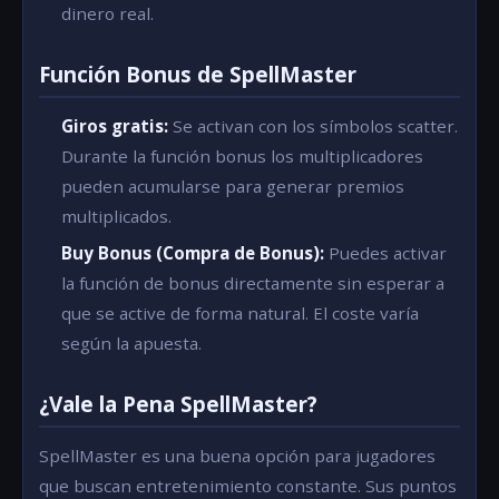
dinero real.
Función Bonus de SpellMaster
Giros gratis:
Se activan con los símbolos scatter.
Durante la función bonus los multiplicadores
pueden acumularse para generar premios
multiplicados.
Buy Bonus (Compra de Bonus):
Puedes activar
la función de bonus directamente sin esperar a
que se active de forma natural. El coste varía
según la apuesta.
¿Vale la Pena SpellMaster?
SpellMaster es una buena opción para jugadores
que buscan entretenimiento constante. Sus puntos