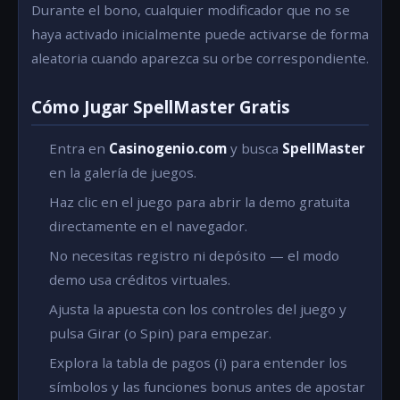
Durante el bono, cualquier modificador que no se
haya activado inicialmente puede activarse de forma
aleatoria cuando aparezca su orbe correspondiente.
Cómo Jugar SpellMaster Gratis
Entra en
Casinogenio.com
y busca
SpellMaster
en la galería de juegos.
Haz clic en el juego para abrir la demo gratuita
directamente en el navegador.
No necesitas registro ni depósito — el modo
demo usa créditos virtuales.
Ajusta la apuesta con los controles del juego y
pulsa Girar (o Spin) para empezar.
Explora la tabla de pagos (i) para entender los
símbolos y las funciones bonus antes de apostar