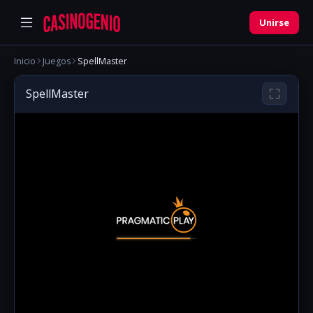
Unirse
Inicio
Juegos
SpellMaster
SpellMaster