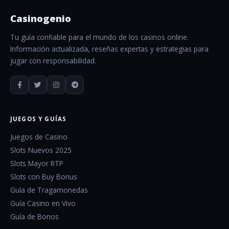
Casinogenio
Tu guía confiable para el mundo de los casinos online.
Información actualizada, reseñas expertas y estrategias para
jugar con responsabilidad.
JUEGOS Y GUÍAS
Juegos de Casino
Slots Nuevos 2025
Slots Mayor RTP
Slots con Buy Bonus
Guía de Tragamonedas
Guía Casino en Vivo
Guía de Bonos