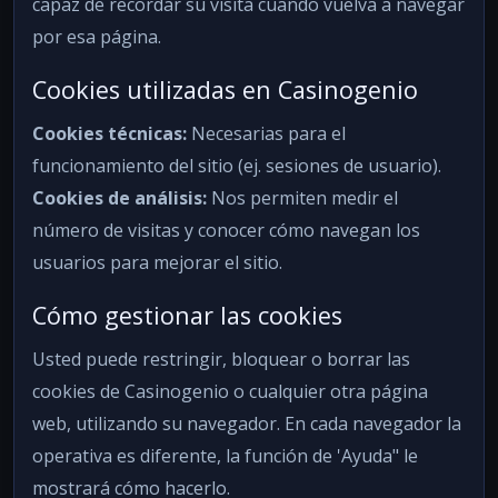
capaz de recordar su visita cuando vuelva a navegar
por esa página.
Cookies utilizadas en Casinogenio
Cookies técnicas:
Necesarias para el
funcionamiento del sitio (ej. sesiones de usuario).
Cookies de análisis:
Nos permiten medir el
número de visitas y conocer cómo navegan los
usuarios para mejorar el sitio.
Cómo gestionar las cookies
Usted puede restringir, bloquear o borrar las
cookies de Casinogenio o cualquier otra página
web, utilizando su navegador. En cada navegador la
operativa es diferente, la función de 'Ayuda" le
mostrará cómo hacerlo.