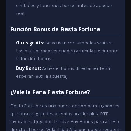
símbolos y funciones bonus antes de apostar
real.
Función Bonus de Fiesta Fortune
Giros gratis:
Se activan con símbolos scatter.
Los multiplicadores pueden acumularse durante
la función bonus.
Buy Bonus:
Activa el bonus directamente sin
esperar (80x la apuesta).
¿Vale la Pena Fiesta Fortune?
Fiesta Fortune es una buena opción para jugadores
que buscan grandes premios ocasionales. RTP
favorable al jugador. Incluye Buy Bonus para acceso
directo al bonus. Volatilidad Alta que puede requerir