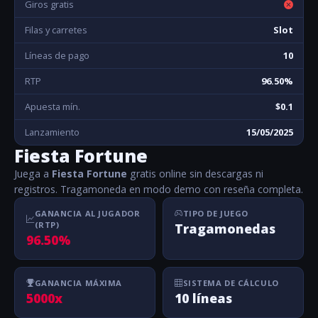
Giros gratis
Filas y carretes
Slot
Líneas de pago
10
RTP
96.50%
Apuesta mín.
$0.1
Lanzamiento
15/05/2025
Fiesta Fortune
Juega a
Fiesta Fortune
gratis online sin descargas ni
registros. Tragamoneda en modo demo con reseña completa.
GANANCIA AL JUGADOR
TIPO DE JUEGO
(RTP)
Tragamonedas
96.50%
GANANCIA MÁXIMA
SISTEMA DE CÁLCULO
5000x
10 líneas