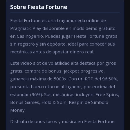
Sobre Fiesta Fortune
Fiesta Fortune es una tragamoneda online de
Pragmatic Play disponible en modo demo gratuito
en Casinogenio. Puedes jugar Fiesta Fortune gratis
sin registro y sin depósito, ideal para conocer sus
mecánicas antes de apostar dinero real.
Este video slot de volatilidad alta destaca por giros
gratis, compra de bonus, jackpot progresivo,
ganancia máxima de 5000x. Con un RTP del 96.50%,
presenta buen retorno al jugador, por encima del
estándar (96%). Sus mecánicas incluyen: Free Spins,
Bonus Games, Hold & Spin, Respin de Símbolo
Money.
Disfruta de unos tacos y música en Fiesta Fortune.