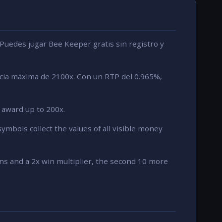
uedes jugar Bee Keeper gratis sin registro y
ancia máxima de 2100x. Con un RTP del 0.965%,
 award up to 200x.
symbols collect the values of all visible money
ins and a 2x win multiplier, the second 10 more