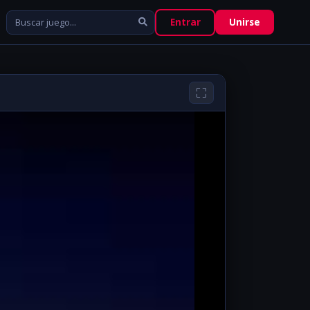
Entrar
Unirse
Buscar juego...