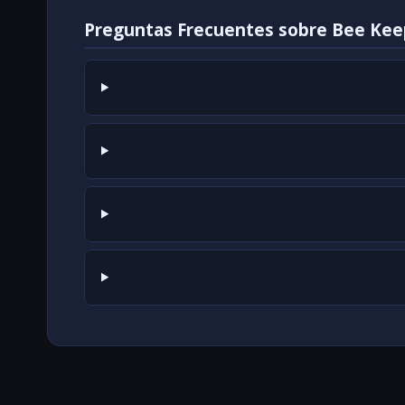
Preguntas Frecuentes sobre Bee Kee