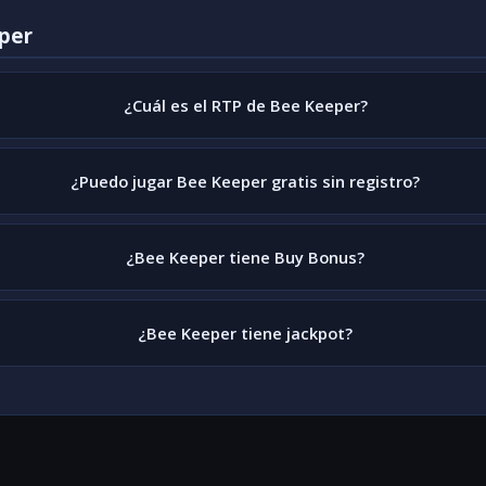
per
¿Cuál es el RTP de Bee Keeper?
¿Puedo jugar Bee Keeper gratis sin registro?
¿Bee Keeper tiene Buy Bonus?
¿Bee Keeper tiene jackpot?