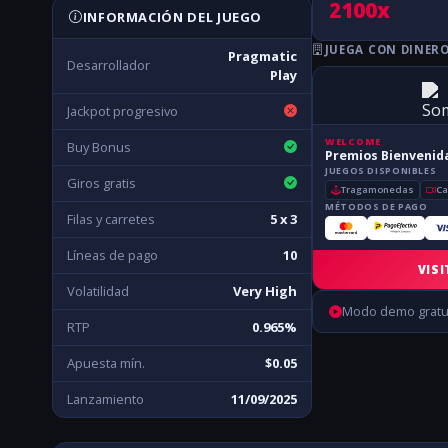
2100x
INFORMACIÓN DEL JUEGO
JUEGA CON DINERO
Pragmatic
Desarrollador
Play
Jackpot progresivo
WELCOME
Buy Bonus
Premios Bienvenid
JUEGOS DISPONIBLES
Giros gratis
Tragamonedas
Ca
MÉTODOS DE PAGO
Filas y carretes
5 x 3
Líneas de pago
10
VIS
Volatilidad
Very High
Modo demo gratuit
RTP
0.965%
Apuesta mín.
$0.05
Lanzamiento
11/09/2025