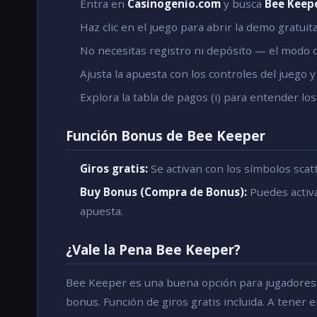
Entra en
Casinogenio.com
y busca
Bee Keep
Haz clic en el juego para abrir la demo gratui
No necesitas registro ni depósito — el modo d
Ajusta la apuesta con los controles del juego 
Explora la tabla de pagos (i) para entender lo
Función Bonus de Bee Keeper
Giros gratis:
Se activan con los símbolos scat
Buy Bonus (Compra de Bonus):
Puedes activa
apuesta.
¿Vale la Pena Bee Keeper?
Bee Keeper es una buena opción para jugadores 
bonus. Función de giros gratis incluida. A tener