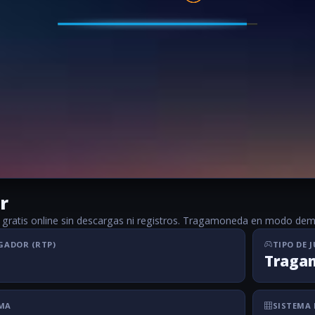
r
gratis online sin descargas ni registros. Tragamoneda en modo de
GADOR (RTP)
TIPO DE 
Traga
MA
SISTEMA 