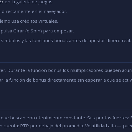
er
en la galería de juegos.
ta directamente en el navegador.
emo usa créditos virtuales.
y pulsa Girar (o Spin) para empezar.
s símbolos y las funciones bonus antes de apostar dinero real.
ter. Durante la función bonus los multiplicadores pueden acu
r la función de bonus directamente sin esperar a que se active
que buscan entretenimiento constante. Sus puntos fuertes: B
 en cuenta: RTP por debajo del promedio. Volatilidad alta — pu