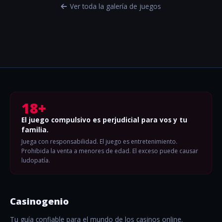
Ver toda la galería de juegos
18+
El juego compulsivo es perjudicial para vos y tu
familia.
Juega con responsabilidad. El juego es entretenimiento.
Prohibida la venta a menores de edad. El exceso puede causar
ludopatía.
Casinogenio
Tu guía confiable para el mundo de los casinos online.