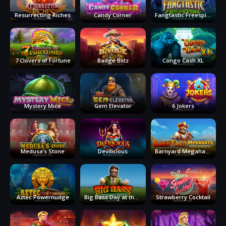
Resurrecting Riches
Candy Corner
Fangtastic Freespins
7 Clovers of Fortune
Badge Blitz
Congo Cash XL
Mystery Mice
Gem Elevator
6 Jokers
Medusa’s Stone
Devilicious
Barnyard Megahays Megaways
Aztec Powernudge
Big Bass Day at the Races
Strawberry Cocktail