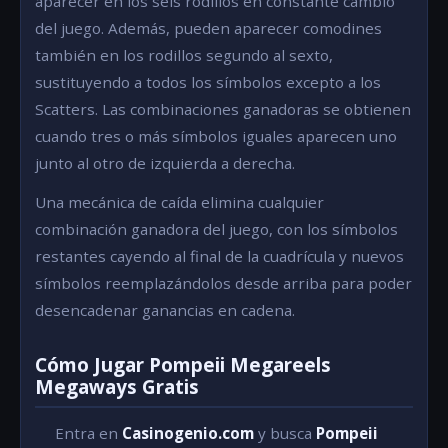
aparecer en los seis rodillos en constante cambio
del juego. Además, pueden aparecer comodines
también en los rodillos segundo al sexto,
sustituyendo a todos los símbolos excepto a los
Scatters. Las combinaciones ganadoras se obtienen
cuando tres o más símbolos iguales aparecen uno
junto al otro de izquierda a derecha.
Una mecánica de caída elimina cualquier
combinación ganadora del juego, con los símbolos
restantes cayendo al final de la cuadrícula y nuevos
símbolos reemplazándolos desde arriba para poder
desencadenar ganancias en cadena.
Cómo Jugar Pompeii Megareels
Megaways Gratis
Entra en
Casinogenio.com
y busca
Pompeii