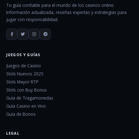
Tu guía confiable para el mundo de los casinos online.
Información actualizada, reseñas expertas y estrategias para
jugar con responsabilidad.
JUEGOS Y GUÍAS
Juegos de Casino
Slots Nuevos 2025
Slots Mayor RTP
Slots con Buy Bonus
Guía de Tragamonedas
Guía Casino en Vivo
Guía de Bonos
LEGAL