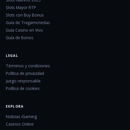
Slots Mayor RTP
Slots con Buy Bonus
Guía de Tragamonedas
Guía Casino en Vivo
Guía de Bonos
LEGAL
Términos y condiciones
Política de privacidad
Juego responsable
Política de cookies
EXPLORA
Noticias iGaming
Casinos Online