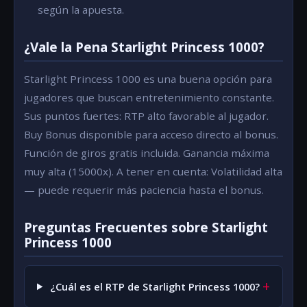
según la apuesta.
¿Vale la Pena Starlight Princess 1000?
Starlight Princess 1000 es una buena opción para
jugadores que buscan entretenimiento constante.
Sus puntos fuertes: RTP alto favorable al jugador.
Buy Bonus disponible para acceso directo al bonus.
Función de giros gratis incluida. Ganancia máxima
muy alta (15000x). A tener en cuenta: Volatilidad alta
— puede requerir más paciencia hasta el bonus.
Preguntas Frecuentes sobre Starlight
Princess 1000
¿Cuál es el RTP de Starlight Princess 1000?