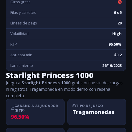
Giros gratis
Filas y carretes
6 x 5
Líneas de pago
20
Volatilidad
High
RTP
96.50%
Apuesta mín.
$0.2
Lanzamiento
26/10/2023
Starlight Princess 1000
Juega a
Starlight Princess 1000
gratis online sin descargas
ni registros. Tragamoneda en modo demo con reseña
completa.
GANANCIA AL JUGADOR
TIPO DE JUEGO
(RTP)
Tragamonedas
96.50%