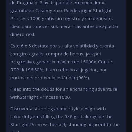
de Pragmatic Play disponible en modo demo
gratuito en Casinogenio. Puedes jugar Starlight
Princess 1000 gratis sin registro y sin depósito,
ideal para conocer sus mecánicas antes de apostar
dinero real.
Este 6 x 5 destaca por su alta volatilidad y cuenta
con giros gratis, compra de bonus, jackpot
progresivo, ganancia máxima de 15000x. Con un
RTP del 96.50%, buen retorno al jugador, por
encima del promedio estándar (96%).
Head into the clouds for an enchanting adventure
withStarlight Princess 1000.
Discover a stunning anime-style design with
colourful gems filling the 5×6 grid alongside the
Starlight Princess herself, standing adjacent to the