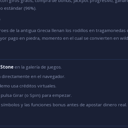
nta con giros gratis, compra de bonus, jackpot progresivo, gan
o estándar (96%).
e
roes de la antigua Grecia llenan los rodillos en tragamonedas 
yor pago en piedra, momento en el cual se convierten en wild
 Stone
en la galería de juegos.
ta directamente en el navegador.
emo usa créditos virtuales.
y pulsa Girar (o Spin) para empezar.
s símbolos y las funciones bonus antes de apostar dinero real.