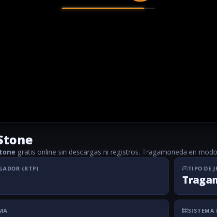
Stone
tone
gratis online sin descargas ni registros. Tragamoneda en mod
GADOR (RTP)
TIPO DE 
Traga
MA
SISTEMA 