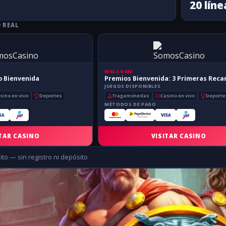
20 líne
 REAL
WELCOME
no Bienvenida
Premios Bienvenida: 3 Primeras Reca
JUEGOS DISPONIBLES
sino en vivo
Deportes
Tragamonedas
Casino en vivo
Deporte
MÉTODOS DE PAGO
ITAR CASINO
VISITAR CASINO
o — sin registro ni depósito