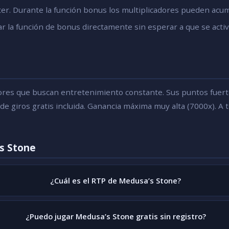
ter. Durante la función bonus los multiplicadores pueden acu
r la función de bonus directamente sin esperar a que se active
res que buscan entretenimiento constante. Sus puntos fuertes
de giros gratis incluida. Ganancia máxima muy alta (7000x). A 
s Stone
¿Cuál es el RTP de Medusa’s Stone?
¿Puedo jugar Medusa’s Stone gratis sin registro?