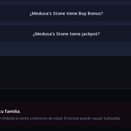
¿Medusa’s Stone tiene Buy Bonus?
¿Medusa’s Stone tiene jackpot?
tu familia.
 Prohibida la venta a menores de edad. El exceso puede causar ludopatía.