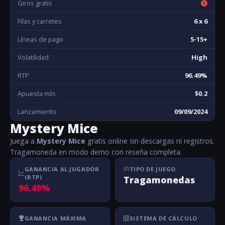
Giros gratis
Filas y carretes
6 x 6
Líneas de pago
5-15+
Volatilidad
High
RTP
96.49%
Apuesta mín.
$0.2
Lanzamiento
09/09/2024
Mystery Mice
Juega a
Mystery Mice
gratis online sin descargas ni registros.
Tragamoneda en modo demo con reseña completa.
GANANCIA AL JUGADOR
TIPO DE JUEGO
(RTP)
Tragamonedas
96.49%
GANANCIA MÁXIMA
SISTEMA DE CÁLCULO