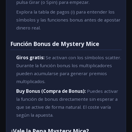
pulsa Girar (o Spin) para empezar.
Explora la tabla de pagos (i) para entender los
símbolos y las funciones bonus antes de apostar
dinero real.
Función Bonus de Mystery Mice
Giros gratis:
Se activan con los símbolos scatter.
Durante la función bonus los multiplicadores
pueden acumularse para generar premios
multiplicados.
Buy Bonus (Compra de Bonus):
Puedes activar
la función de bonus directamente sin esperar a
que se active de forma natural. El coste varía
según la apuesta.
¿Vale la Pena Mystery Mice?