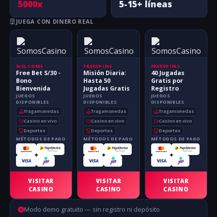
5000x
5-15+ líneas
JUEGA CON DINERO REAL
WELCOME
FREESPINS
FREESPINS
Free Bet S/30 -
Misión Diaria:
40 Jugadas
Bono
Hasta 50
Gratis por
Bienvenida
Jugadas Gratis
Registro
JUEGOS
JUEGOS
JUEGOS
DISPONIBLES
DISPONIBLES
DISPONIBLES
Tragamonedas
Tragamonedas
Tragamonedas
Casino en vivo
Casino en vivo
Casino en vivo
Deportes
Deportes
Deportes
MÉTODOS DE PAGO
MÉTODOS DE PAGO
MÉTODOS DE PAGO
VISITAR
VISITAR
VISITAR
CASINO
CASINO
CASINO
Modo demo gratuito — sin registro ni depósito