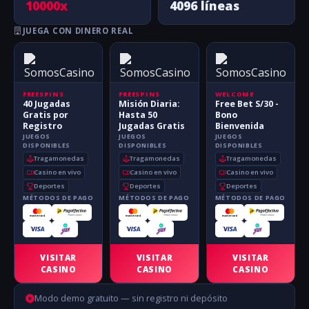
10000x
4096 líneas
JUEGA CON DINERO REAL
FREESPINS
FREESPINS
WELCOME
40 Jugadas
Misión Diaria:
Free Bet S/30 -
Gratis por
Hasta 50
Bono
Registro
Jugadas Gratis
Bienvenida
JUEGOS
JUEGOS
JUEGOS
DISPONIBLES
DISPONIBLES
DISPONIBLES
Tragamonedas
Tragamonedas
Tragamonedas
Casino en vivo
Casino en vivo
Casino en vivo
Deportes
Deportes
Deportes
MÉTODOS DE PAGO
MÉTODOS DE PAGO
MÉTODOS DE PAGO
VISITAR
VISITAR
VISITAR
CASINO
CASINO
CASINO
Modo demo gratuito — sin registro ni depósito