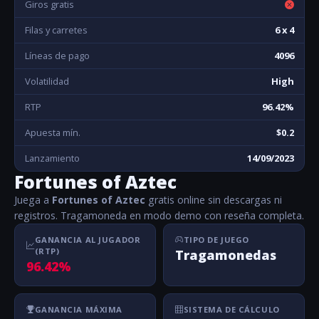
Giros gratis
Filas y carretes
6 x 4
Líneas de pago
4096
Volatilidad
High
RTP
96.42%
Apuesta mín.
$0.2
Lanzamiento
14/09/2023
Fortunes of Aztec
Juega a
Fortunes of Aztec
gratis online sin descargas ni
registros. Tragamoneda en modo demo con reseña completa.
GANANCIA AL JUGADOR
TIPO DE JUEGO
(RTP)
Tragamonedas
96.42%
GANANCIA MÁXIMA
SISTEMA DE CÁLCULO