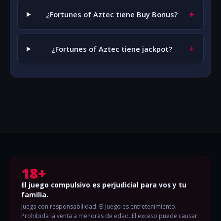
¿Fortunes of Aztec tiene Buy Bonus?
¿Fortunes of Aztec tiene jackpot?
18+
El juego compulsivo es perjudicial para vos y tu
familia.
Juega con responsabilidad. El juego es entretenimiento.
Prohibida la venta a menores de edad. El exceso puede causar