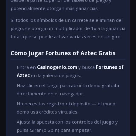
desde la parte superior del tablero de juego y
potencialmente otorgan más ganancias.
Si todos los símbolos de un carrete se eliminan del
juego, se otorga un multiplicador de 1x a la ganancia
total, que se puede activar varias veces en un giro.
Cómo Jugar Fortunes of Aztec Gratis
Entra en
Casinogenio.com
y busca
Fortunes of
Aztec
en la galería de juegos.
Haz clic en el juego para abrir la demo gratuita
directamente en el navegador.
No necesitas registro ni depósito — el modo
demo usa créditos virtuales.
Ajusta la apuesta con los controles del juego y
pulsa Girar (o Spin) para empezar.