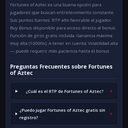
Fortunes of Aztec es una buena opción para
jugadores que buscan entretenimiento constante.
Sus puntos fuertes: RTP alto favorable al jugador.
Buy Bonus disponible para acceso directo al bonus.
Función de giros gratis incluida. Ganancia máxima
muy alta (10000x). A tener en cuenta: Volatilidad alta
— puede requerir más paciencia hasta el bonus.
Preguntas Frecuentes sobre Fortunes
of Aztec
¿Cuál es el RTP de Fortunes of Aztec?
¿Puedo jugar Fortunes of Aztec gratis sin
registro?