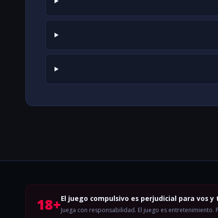
El juego compulsivo es perjudicial para vos y 
18+
Juega con responsabilidad. El juego es entretenimiento.