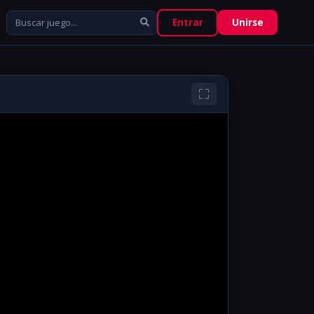
Entrar
Unirse
Buscar juego...