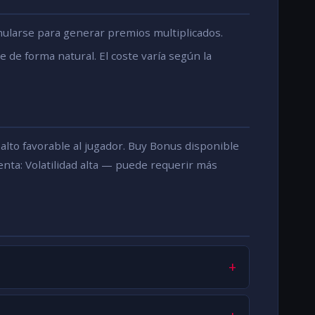
mularse para generar premios multiplicados.
 de forma natural. El coste varía según la
lto favorable al jugador. Buy Bonus disponible
enta: Volatilidad alta — puede requerir más