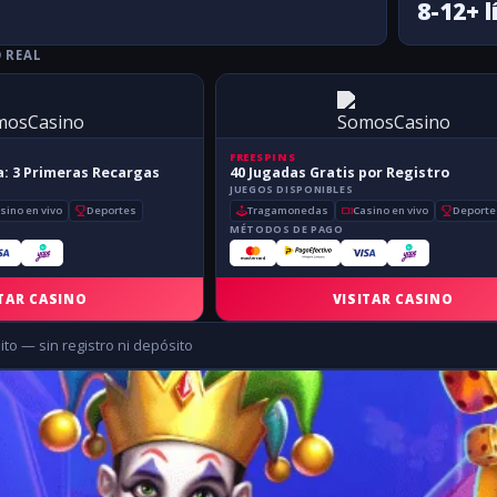
8-12+ l
 REAL
FREESPINS
a: 3 Primeras Recargas
40 Jugadas Gratis por Registro
JUEGOS DISPONIBLES
sino en vivo
Deportes
Tragamonedas
Casino en vivo
Deporte
MÉTODOS DE PAGO
ITAR CASINO
VISITAR CASINO
o — sin registro ni depósito