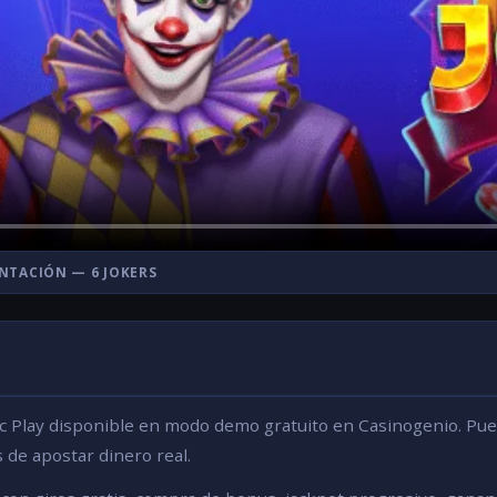
ENTACIÓN — 6 JOKERS
 Play disponible en modo demo gratuito en Casinogenio. Puedes
 de apostar dinero real.