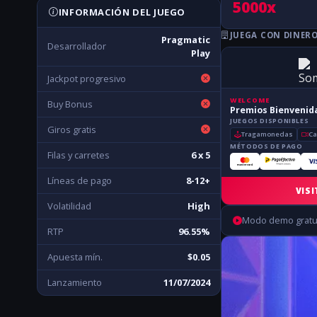
5000x
INFORMACIÓN DEL JUEGO
JUEGA CON DINERO
Pragmatic
Desarrollador
Play
Jackpot progresivo
WELCOME
Buy Bonus
Premios Bienvenid
JUEGOS DISPONIBLES
Giros gratis
Tragamonedas
Ca
MÉTODOS DE PAGO
Filas y carretes
6 x 5
Líneas de pago
8-12+
VIS
Volatilidad
High
Modo demo gratuit
RTP
96.55%
Apuesta mín.
$0.05
Lanzamiento
11/07/2024