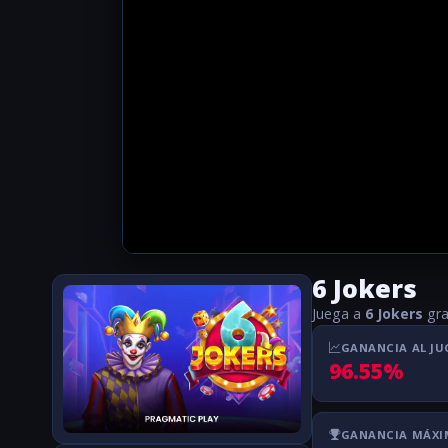
6 Jokers
Juega a
6 Jokers
gra
GANANCIA AL JU
96.55%
GANANCIA MÁXI