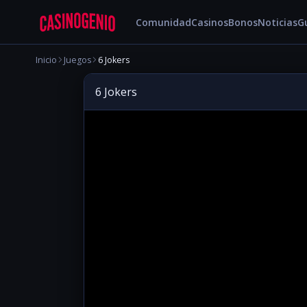
Comunidad
Casinos
Bonos
Noticias
G
Inicio
Juegos
6 Jokers
6 Jokers