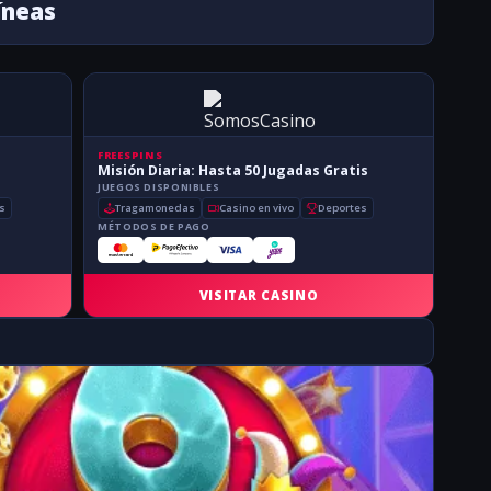
íneas
FREESPINS
Misión Diaria: Hasta 50 Jugadas Gratis
JUEGOS DISPONIBLES
s
Tragamonedas
Casino en vivo
Deportes
MÉTODOS DE PAGO
VISITAR CASINO