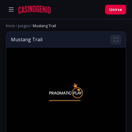
Unirse
Inicio
Juegos
Mustang Trail
Mustang Trail