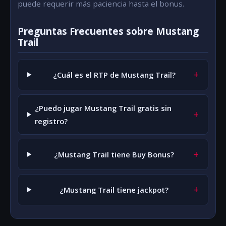
puede requerir más paciencia hasta el bonus.
Preguntas Frecuentes sobre Mustang
Trail
¿Cuál es el RTP de Mustang Trail?
¿Puedo jugar Mustang Trail gratis sin
registro?
¿Mustang Trail tiene Buy Bonus?
¿Mustang Trail tiene jackpot?