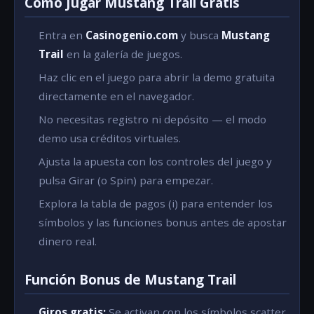
Cómo Jugar Mustang Trail Gratis
Entra en
Casinogenio.com
y busca
Mustang
Trail
en la galería de juegos.
Haz clic en el juego para abrir la demo gratuita
directamente en el navegador.
No necesitas registro ni depósito — el modo
demo usa créditos virtuales.
Ajusta la apuesta con los controles del juego y
pulsa Girar (o Spin) para empezar.
Explora la tabla de pagos (i) para entender los
símbolos y las funciones bonus antes de apostar
dinero real.
Función Bonus de Mustang Trail
Giros gratis:
Se activan con los símbolos scatter.