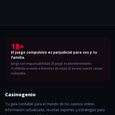
18+
El juego compulsivo es perjudicial para vos y tu
familia.
Juega con responsabilidad. El juego es entretenimiento.
Prohibida la venta a menores de edad. El exceso puede causar
ludopatía.
Casinogenio
Tu guía confiable para el mundo de los casinos online.
Información actualizada, reseñas expertas y estrategias para