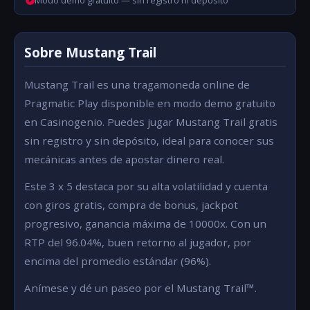
Modo demo gratuito — sin registro ni depósito
Sobre Mustang Trail
Mustang Trail es una tragamoneda online de
Pragmatic Play disponible en modo demo gratuito
en Casinogenio. Puedes jugar Mustang Trail gratis
sin registro y sin depósito, ideal para conocer sus
mecánicas antes de apostar dinero real.
Este 3 x 5 destaca por su alta volatilidad y cuenta
con giros gratis, compra de bonus, jackpot
progresivo, ganancia máxima de 10000x. Con un
RTP del 96.04%, buen retorno al jugador, por
encima del promedio estándar (96%).
Anímese y dé un paseo por el Mustang Trail™.