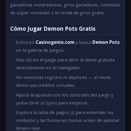
ganadoras instantáneas, giros ganadores, símbolos
de súper monedas o la ronda de giros gratis.
Cómo Jugar Demon Pots Gratis
Entra en
Casinogenio.com
y busca
Demon Pots
en la galería de juegos.
Haz clic en el juego para abrir la demo gratuita
directamente en el navegador.
No necesitas registro ni depósito — el modo
demo usa créditos virtuales.
Ajusta la apuesta con los controles del juego y
pulsa Girar (o Spin) para empezar.
Explora la tabla de pagos (i) para entender los
símbolos y las funciones bonus antes de apostar
dinero real.