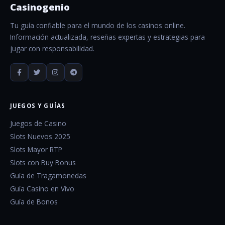
Casinogenio
Tu guía confiable para el mundo de los casinos online.
Información actualizada, reseñas expertas y estrategias para
jugar con responsabilidad.
JUEGOS Y GUÍAS
Juegos de Casino
Slots Nuevos 2025
Slots Mayor RTP
Slots con Buy Bonus
Guía de Tragamonedas
Guía Casino en Vivo
Guía de Bonos