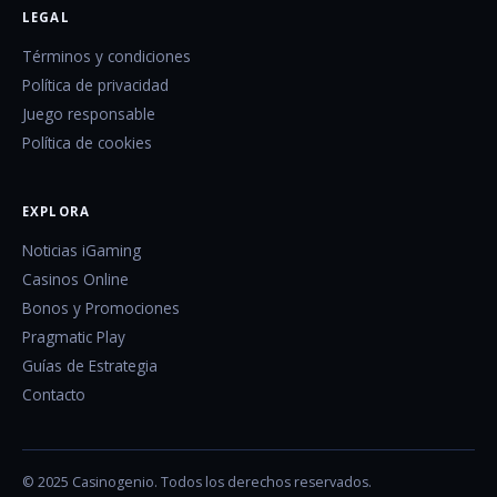
LEGAL
Términos y condiciones
Política de privacidad
Juego responsable
Política de cookies
EXPLORA
Noticias iGaming
Casinos Online
Bonos y Promociones
Pragmatic Play
Guías de Estrategia
Contacto
© 2025 Casinogenio. Todos los derechos reservados.