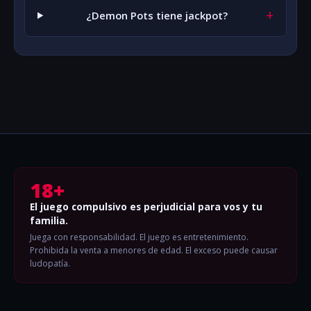
¿Demon Pots tiene jackpot?
18+
El juego compulsivo es perjudicial para vos y tu
familia.
Juega con responsabilidad. El juego es entretenimiento.
Prohibida la venta a menores de edad. El exceso puede causar
ludopatía.