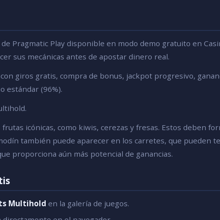
e de Pragmatic Play disponible en modo demo gratuito en Casin
nocer sus mecánicas antes de apostar dinero real.
nta con giros gratis, compra de bonus, jackpot progresivo, gan
o estándar (96%).
ltihold.
frutas icónicas, como kiwis, cerezas y fresas. Estos deben fo
omodín también puede aparecer en los carretes, que pueden ten
que proporciona aún más potencial de ganancias.
tis
its Multihold
en la galería de juegos.
ta directamente en el navegador.