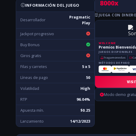
8000x
INFORMACIÓN DEL JUEGO
JUEGA CON DINERO
Pragmatic
Desarrollador
Play
Jackpot progresivo
WELCOME
Buy Bonus
Premios Bienvenid
JUEGOS DISPONIBLES
Giros gratis
Tragamonedas
Ca
MÉTODOS DE PAGO
Filas y carretes
5 x 5
Líneas de pago
50
VIS
Volatilidad
High
Modo demo gratuit
RTP
96.04%
Apuesta mín.
$0.25
Lanzamiento
14/12/2023