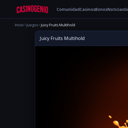
Comunidad
Casinos
Bonos
Noticias
G
Inicio
Juegos
Juicy Fruits Multihold
Juicy Fruits Multihold