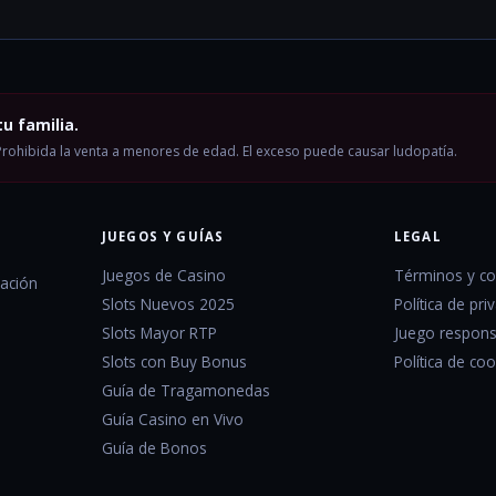
tu familia.
 Prohibida la venta a menores de edad. El exceso puede causar ludopatía.
JUEGOS Y GUÍAS
LEGAL
Juegos de Casino
Términos y co
mación
Slots Nuevos 2025
Política de pri
Slots Mayor RTP
Juego respons
Slots con Buy Bonus
Política de co
Guía de Tragamonedas
Guía Casino en Vivo
Guía de Bonos