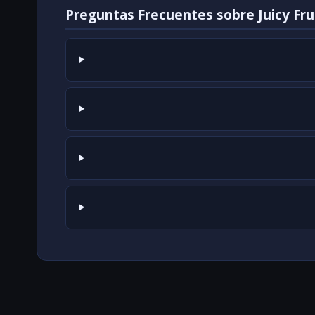
Preguntas Frecuentes sobre Juicy Fru