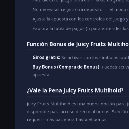
No necesitas registro ni depósito — el modo d
Ajusta la apuesta con los controles del juego 
Explora la tabla de pagos (i) para entender lo
Función Bonus de Juicy Fruits Multiho
Giros gratis:
Se activan con los símbolos scat
Buy Bonus (Compra de Bonus):
Puedes activa
apuesta.
¿Vale la Pena Juicy Fruits Multihold?
Juicy Fruits Multihold es una buena opción para
disponible para acceso directo al bonus. Función 
requerir más paciencia hasta el bonus.