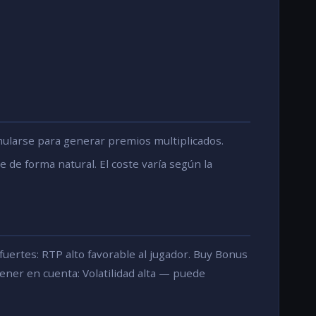
mularse para generar premios multiplicados.
 de forma natural. El coste varía según la
uertes: RTP alto favorable al jugador. Buy Bonus
tener en cuenta: Volatilidad alta — puede