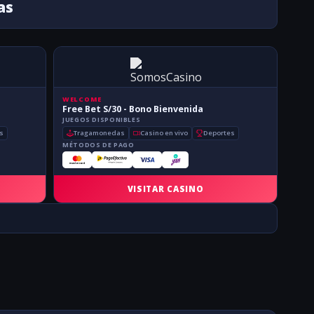
as
WELCOME
Free Bet S/30 - Bono Bienvenida
JUEGOS DISPONIBLES
s
Tragamonedas
Casino en vivo
Deportes
MÉTODOS DE PAGO
VISITAR CASINO