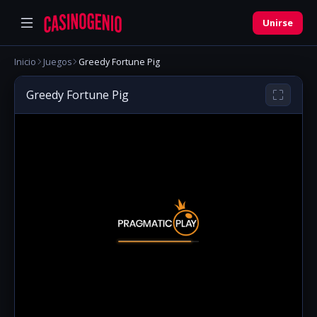
Unirse
Inicio
Juegos
Greedy Fortune Pig
Greedy Fortune Pig