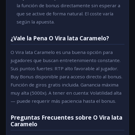
la función de bonus directamente sin esperar a
que se active de forma natural. El coste varía
según la apuesta.
¿Vale la Pena O Vira lata Caramelo?
O Vira lata Caramelo es una buena opción para
jugadores que buscan entretenimiento constante.
Sus puntos fuertes: RTP alto favorable al jugador.
Buy Bonus disponible para acceso directo al bonus.
Función de giros gratis incluida. Ganancia máxima
muy alta (5000x). A tener en cuenta: Volatilidad alta
— puede requerir más paciencia hasta el bonus.
Preguntas Frecuentes sobre O Vira lata
Caramelo