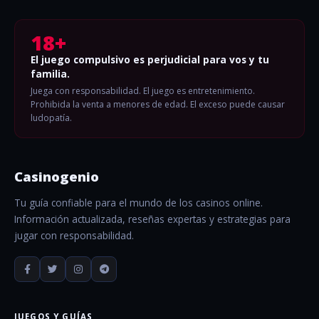
18+
El juego compulsivo es perjudicial para vos y tu
familia.
Juega con responsabilidad. El juego es entretenimiento.
Prohibida la venta a menores de edad. El exceso puede causar
ludopatía.
Casinogenio
Tu guía confiable para el mundo de los casinos online.
Información actualizada, reseñas expertas y estrategias para
jugar con responsabilidad.
JUEGOS Y GUÍAS