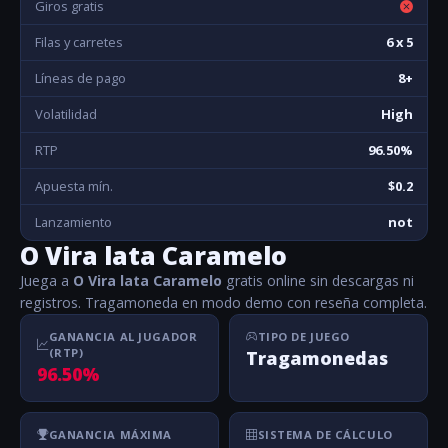
Giros gratis
Filas y carretes
6 x 5
Líneas de pago
8+
Volatilidad
High
RTP
96.50%
Apuesta mín.
$0.2
Lanzamiento
not
O Vira lata Caramelo
Juega a
O Vira lata Caramelo
gratis online sin descargas ni
registros. Tragamoneda en modo demo con reseña completa.
GANANCIA AL JUGADOR
TIPO DE JUEGO
(RTP)
Tragamonedas
96.50%
GANANCIA MÁXIMA
SISTEMA DE CÁLCULO