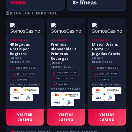
5000x
8+ líneas
JUEGA CON DINERO REAL
FREESPINS
WELCOME
FREESPINS
40 Jugadas
Premios
Misión Diaria:
Gratis por
Bienvenida: 3
Hasta 50
Registro
Primeras
Jugadas Gratis
Recargas
JUEGOS
JUEGOS
DISPONIBLES
DISPONIBLES
JUEGOS
DISPONIBLES
Tragamonedas
Tragamonedas
Tragamonedas
Casino en vivo
Casino en vivo
Casino en vivo
Deportes
Deportes
Deportes
MÉTODOS DE PAGO
MÉTODOS DE PAGO
MÉTODOS DE PAGO
VISITAR
VISITAR
VISITAR
CASINO
CASINO
CASINO