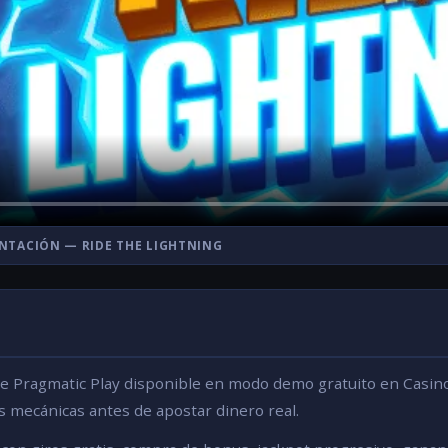
ENTACIÓN — RIDE THE LIGHTNING
e Pragmatic Play disponible en modo demo gratuito en Casino
us mecánicas antes de apostar dinero real.