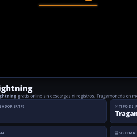
ightning
ightning
gratis online sin descargas ni registros. Tragamoneda en
GADOR (RTP)
TIPO DE 
Traga
MA
SISTEMA 