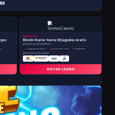
as
FREESPINS
rgas
Misión Diaria: Hasta 50 Jugadas Gratis
JUEGOS DISPONIBLES
s
Tragamonedas
Casino en vivo
Deportes
MÉTODOS DE PAGO
VISITAR CASINO