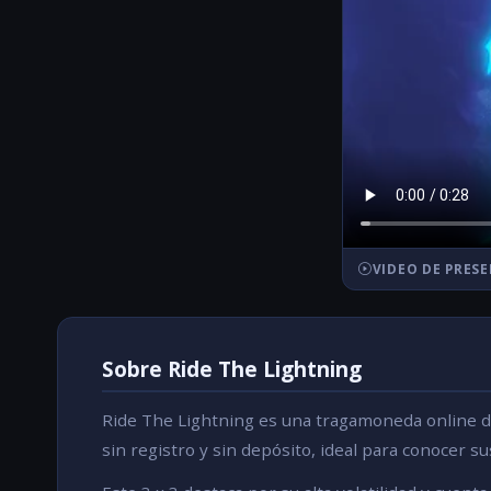
VIDEO DE PRES
Sobre Ride The Lightning
Ride The Lightning es una tragamoneda online d
sin registro y sin depósito, ideal para conocer s