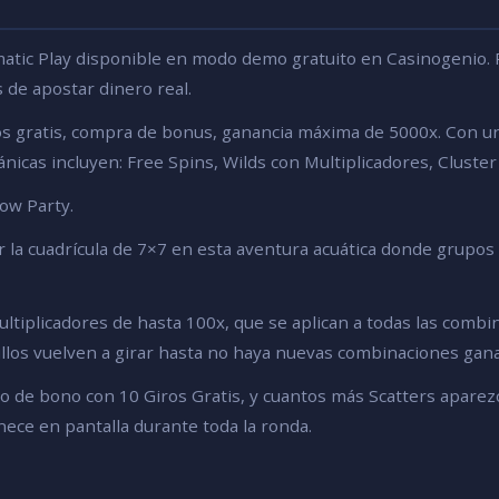
ic Play disponible en modo demo gratuito en Casinogenio. Pu
 de apostar dinero real.
giros gratis, compra de bonus, ganancia máxima de 5000x. Con 
icas incluyen: Free Spins, Wilds con Multiplicadores, Cluster 
ow Party.
r la cuadrícula de 7×7 en esta aventura acuática donde grupos
ltiplicadores de hasta 100x, que se aplican a todas las combin
llos vuelven a girar hasta no haya nuevas combinaciones gana
ego de bono con 10 Giros Gratis, y cuantos más Scatters apare
nece en pantalla durante toda la ronda.