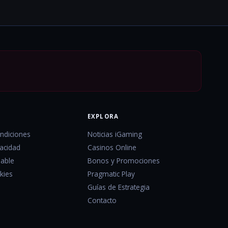
EXPLORA
ndiciones
Noticias iGaming
vacidad
Casinos Online
able
Bonos y Promociones
okies
Pragmatic Play
Guías de Estrategia
Contacto