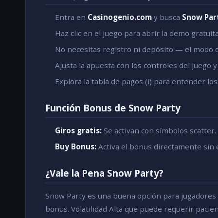
Entra en
Casinogenio.com
y busca
Snow Par
Haz clic en el juego para abrir la demo gratui
No necesitas registro ni depósito — el modo d
Ajusta la apuesta con los controles del juego 
Explora la tabla de pagos (i) para entender lo
Función Bonus de Snow Party
Giros gratis:
Se activan con símbolos scatter.
Buy Bonus:
Activa el bonus directamente sin 
¿Vale la Pena Snow Party?
Snow Party es una buena opción para jugadores q
bonus. Volatilidad Alta que puede requerir pacien