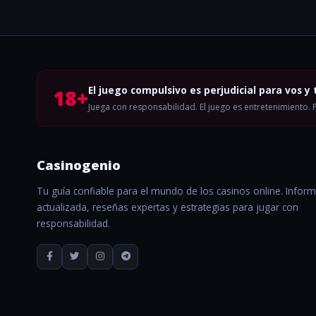
El juego compulsivo es perjudicial para vos y 
18+
Juega con responsabilidad. El juego es entretenimiento.
Casinogenio
Tu guía confiable para el mundo de los casinos online. Infor
actualizada, reseñas expertas y estrategias para jugar con
responsabilidad.