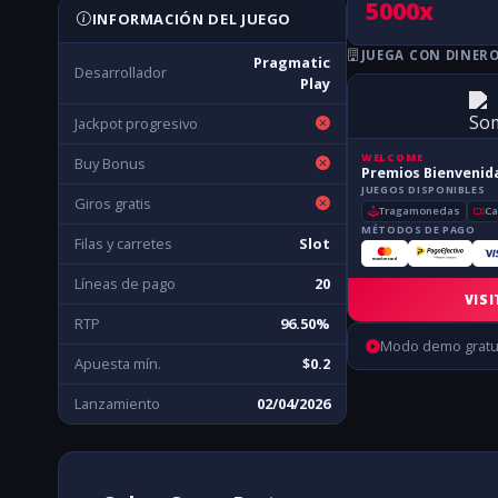
5000x
INFORMACIÓN DEL JUEGO
JUEGA CON DINERO
Pragmatic
Desarrollador
Play
Jackpot progresivo
WELCOME
Buy Bonus
Premios Bienvenid
JUEGOS DISPONIBLES
Giros gratis
Tragamonedas
Ca
MÉTODOS DE PAGO
Filas y carretes
Slot
Líneas de pago
20
VIS
RTP
96.50%
Modo demo gratuit
Apuesta mín.
$0.2
Lanzamiento
02/04/2026