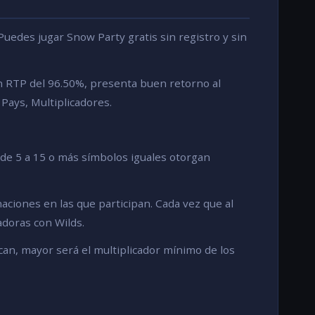
edes jugar Snow Party gratis sin registro y sin
un RTP del 96.50%, presenta buen retorno al
Pays, Multiplicadores.
 de 5 a 15 o más símbolos iguales otorgan
aciones en las que participan. Cada vez que al
doras con Wilds.
zcan, mayor será el multiplicador mínimo de los