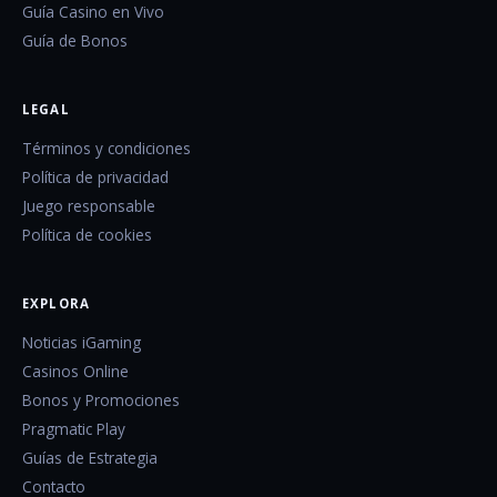
Guía Casino en Vivo
Guía de Bonos
LEGAL
Términos y condiciones
Política de privacidad
Juego responsable
Política de cookies
EXPLORA
Noticias iGaming
Casinos Online
Bonos y Promociones
Pragmatic Play
Guías de Estrategia
Contacto