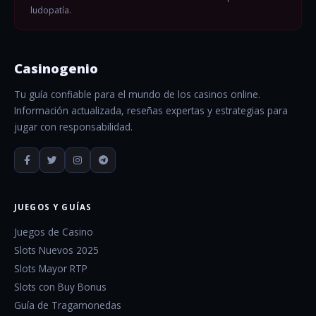
ludopatía.
Casinogenio
Tu guía confiable para el mundo de los casinos online.
Información actualizada, reseñas expertas y estrategias para
jugar con responsabilidad.
JUEGOS Y GUÍAS
Juegos de Casino
Slots Nuevos 2025
Slots Mayor RTP
Slots con Buy Bonus
Guía de Tragamonedas