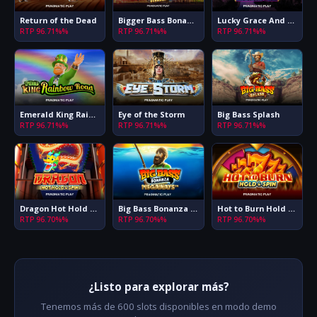
Return of the Dead
Bigger Bass Bonanza
Lucky Grace And Charm
RTP 96.71%%
RTP 96.71%%
RTP 96.71%%
Emerald King Rainbow Road
Eye of the Storm
Big Bass Splash
RTP 96.71%%
RTP 96.71%%
RTP 96.71%%
Dragon Hot Hold and Spin
Big Bass Bonanza Megaways
Hot to Burn Hold and Spin
RTP 96.70%%
RTP 96.70%%
RTP 96.70%%
¿Listo para explorar más?
Tenemos más de 600 slots disponibles en modo demo