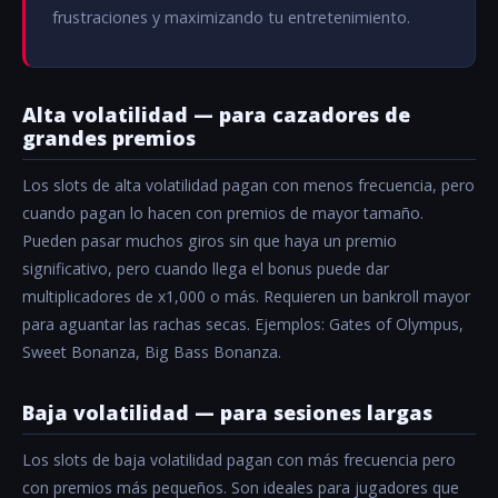
frustraciones y maximizando tu entretenimiento.
Alta volatilidad — para cazadores de
grandes premios
Los slots de alta volatilidad pagan con menos frecuencia, pero
cuando pagan lo hacen con premios de mayor tamaño.
Pueden pasar muchos giros sin que haya un premio
significativo, pero cuando llega el bonus puede dar
multiplicadores de x1,000 o más. Requieren un bankroll mayor
para aguantar las rachas secas. Ejemplos: Gates of Olympus,
Sweet Bonanza, Big Bass Bonanza.
Baja volatilidad — para sesiones largas
Los slots de baja volatilidad pagan con más frecuencia pero
con premios más pequeños. Son ideales para jugadores que