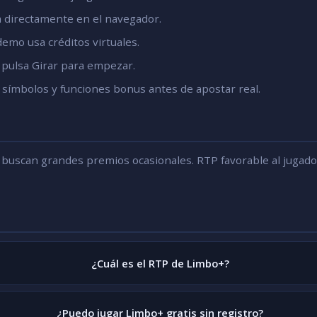
ta directamente en el navegador.
emo usa créditos virtuales.
y pulsa Girar para empezar.
s símbolos y funciones bonus antes de apostar real.
uscan grandes premios ocasionales. RTP favorable al jugador
¿Cuál es el RTP de Limbo+?
¿Puedo jugar Limbo+ gratis sin registro?