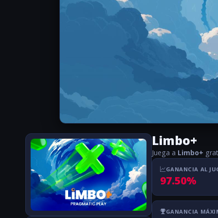
Limbo+
Juega a
Limbo+
grat
GANANCIA AL JU
97.50%
GANANCIA MÁXI