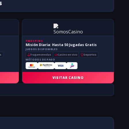
s
FREESPINS
Misión Diaria: Hasta 50 Jugadas Gratis
JUEGOS DISPONIBLES
s
Tragamonedas
Casino en vivo
Deportes
MÉTODOS DE PAGO
VISITAR CASINO