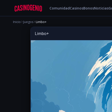
Comunidad
Casinos
Bonos
Noticias
G
Inicio
Juegos
Limbo+
Limbo+