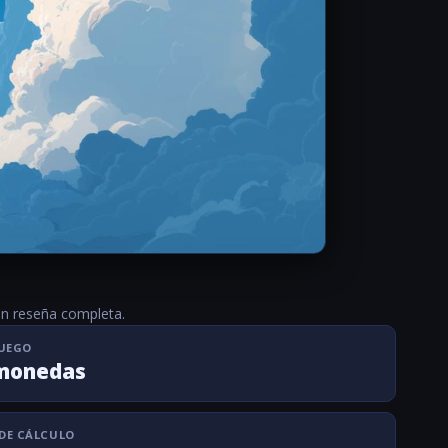
on reseña completa.
JUEGO
monedas
DE CÁLCULO