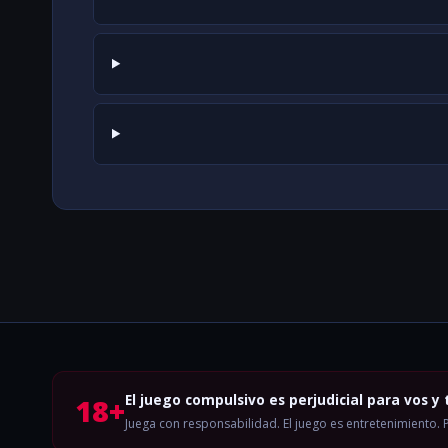
El juego compulsivo es perjudicial para vos y 
18+
Juega con responsabilidad. El juego es entretenimiento.