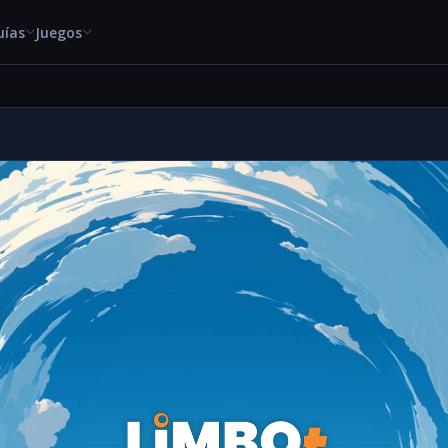
uías
Juegos