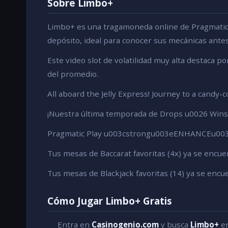
Sobre Limbo+
Limbo+ es una tragamoneda online de Pragmatic 
depósito, ideal para conocer sus mecánicas antes
Este video slot de volatilidad muy alta destaca
del promedio.
All aboard the Jelly Express! Journey to a candy
¡Nuestra última temporada de Drops u0026 Wins ya
Pragmatic Play u003cstrongu003eENHANCEu00
Tus mesas de Baccarat favoritas (4x) ya se encu
Tus mesas de Blackjack favoritas (14) ya se enc
Cómo Jugar Limbo+ Gratis
Entra en
Casinogenio.com
y busca
Limbo+
en