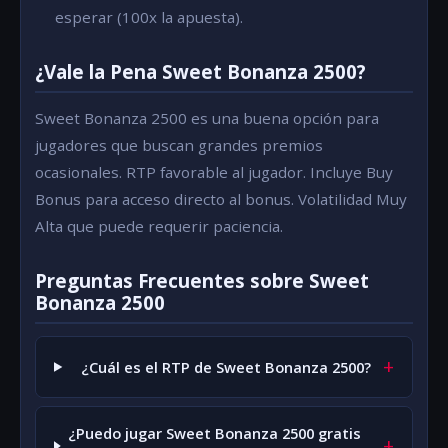
esperar (100x la apuesta).
¿Vale la Pena Sweet Bonanza 2500?
Sweet Bonanza 2500 es una buena opción para
jugadores que buscan grandes premios
ocasionales. RTP favorable al jugador. Incluye Buy
Bonus para acceso directo al bonus. Volatilidad Muy
Alta que puede requerir paciencia.
Preguntas Frecuentes sobre Sweet
Bonanza 2500
¿Cuál es el RTP de Sweet Bonanza 2500?
¿Puedo jugar Sweet Bonanza 2500 gratis