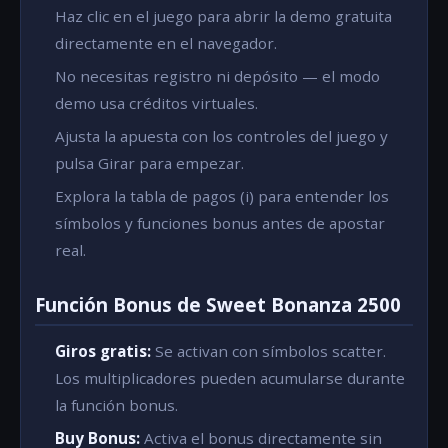
Haz clic en el juego para abrir la demo gratuita
directamente en el navegador.
No necesitas registro ni depósito — el modo
demo usa créditos virtuales.
Ajusta la apuesta con los controles del juego y
pulsa Girar para empezar.
Explora la tabla de pagos (i) para entender los
símbolos y funciones bonus antes de apostar
real.
Función Bonus de Sweet Bonanza 2500
Giros gratis:
Se activan con símbolos scatter.
Los multiplicadores pueden acumularse durante
la función bonus.
Buy Bonus:
Activa el bonus directamente sin