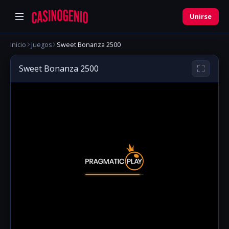
Unirse
Inicio
Juegos
Sweet Bonanza 2500
Sweet Bonanza 2500