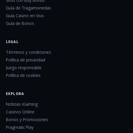
Slots con Buy Bonus
Guía de Tragamonedas
Guía Casino en Vivo
Guía de Bonos
LEGAL
Términos y condiciones
Política de privacidad
Juego responsable
Política de cookies
EXPLORA
Noticias iGaming
Casinos Online
Bonos y Promociones
Pragmatic Play