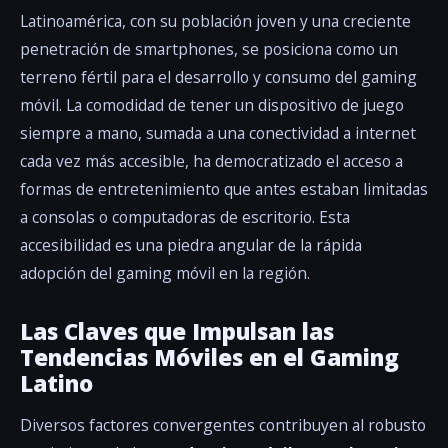
Latinoamérica, con su población joven y una creciente
penetración de smartphones, se posiciona como un
terreno fértil para el desarrollo y consumo del gaming
móvil. La comodidad de tener un dispositivo de juego
siempre a mano, sumada a una conectividad a internet
cada vez más accesible, ha democratizado el acceso a
formas de entretenimiento que antes estaban limitadas
a consolas o computadoras de escritorio. Esta
accesibilidad es una piedra angular de la rápida
adopción del gaming móvil en la región.
Las Claves que Impulsan las
Tendencias Móviles en el Gaming
Latino
Diversos factores convergentes contribuyen al robusto