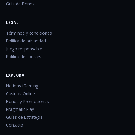
Guía de Bonos
LEGAL
Términos y condiciones
Política de privacidad
Juego responsable
Política de cookies
EXPLORA
Noticias iGaming
Casinos Online
Bonos y Promociones
Pragmatic Play
Guías de Estrategia
Contacto