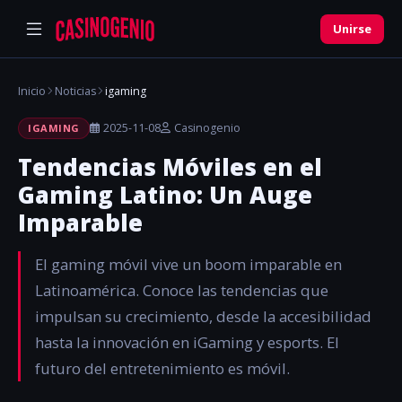
Unirse
Inicio
Noticias
igaming
2025-11-08
Casinogenio
IGAMING
Tendencias Móviles en el
Gaming Latino: Un Auge
Imparable
El gaming móvil vive un boom imparable en
Latinoamérica. Conoce las tendencias que
impulsan su crecimiento, desde la accesibilidad
hasta la innovación en iGaming y esports. El
futuro del entretenimiento es móvil.