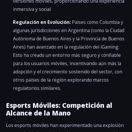
versiones móviles, proporcionando una experiencia
inmersiva y social.
Regulación en Evolución:
Países como Colombia y
algunas jurisdicciones en Argentina (como la Ciudad
Autónoma de Buenos Aires y la Provincia de Buenos
Aires) han avanzado en la regulación del iGaming.
Esto ha creado un entorno más seguro y confiable
para los usuarios móviles, incentivando aún más la
adopción y el crecimiento sostenido del sector, con
otros países de la región explorando marcos
regulatorios similares.
Esports Móviles: Competición al
Alcance de la Mano
Los esports móviles han experimentado una explosión