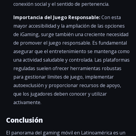
conexión social y el sentido de pertenencia.
Importancia del Juego Responsable:
Con esta
mayor accesibilidad y la ampliación de las opciones
de iGaming, surge también una creciente necesidad
de promover el juego responsable. Es fundamental
asegurar que el entretenimiento se mantenga como
una actividad saludable y controlada. Las plataformas
reguladas suelen ofrecer herramientas robustas
para gestionar límites de juego, implementar
autoexclusión y proporcionar recursos de apoyo,
que los jugadores deben conocer y utilizar
activamente.
Conclusión
El panorama del gaming móvil en Latinoamérica es un