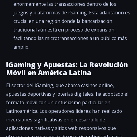
enormemente las transacciones dentro de los
juegos y plataformas de iGaming. Esta adaptación es
crucial en una región donde la bancarización
tradicional aún está en proceso de expansión,
facilitando las microtransacciones a un público más
amplio.
iGaming y Apuestas: La Revolución
Móvil en América Latina
El sector del iGaming, que abarca casinos online,
apuestas deportivas y loterías digitales, ha adoptado el
formato móvil con un entusiasmo particular en
Latinoamérica. Los operadores líderes han realizado
inversiones significativas en el desarrollo de
aplicaciones nativas y sitios web responsivos que
ofrecen una experiencia de usuario optimizada para