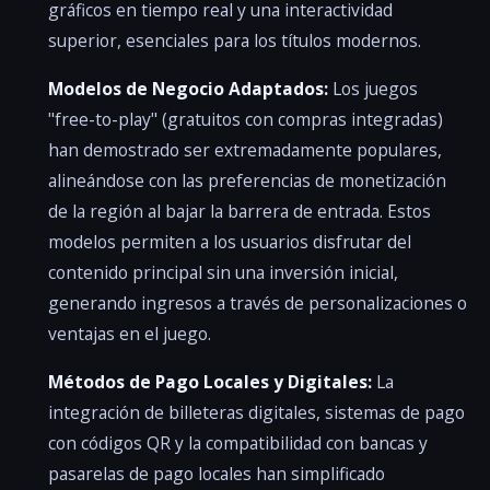
gráficos en tiempo real y una interactividad
superior, esenciales para los títulos modernos.
Modelos de Negocio Adaptados:
Los juegos
"free-to-play" (gratuitos con compras integradas)
han demostrado ser extremadamente populares,
alineándose con las preferencias de monetización
de la región al bajar la barrera de entrada. Estos
modelos permiten a los usuarios disfrutar del
contenido principal sin una inversión inicial,
generando ingresos a través de personalizaciones o
ventajas en el juego.
Métodos de Pago Locales y Digitales:
La
integración de billeteras digitales, sistemas de pago
con códigos QR y la compatibilidad con bancas y
pasarelas de pago locales han simplificado