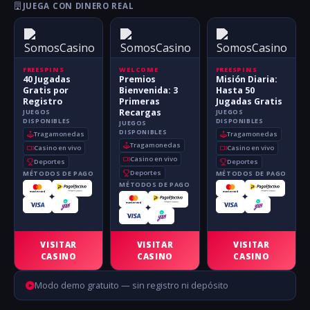
JUEGA CON DINERO REAL
FREESPINS
WELCOME
FREESPINS
40 Jugadas
Premios
Misión Diaria:
Gratis por
Bienvenida: 3
Hasta 50
Registro
Primeras
Jugadas Gratis
Recargas
JUEGOS
JUEGOS
DISPONIBLES
DISPONIBLES
JUEGOS
DISPONIBLES
Tragamonedas
Tragamonedas
Tragamonedas
Casino en vivo
Casino en vivo
Casino en vivo
Deportes
Deportes
Deportes
MÉTODOS DE PAGO
MÉTODOS DE PAGO
MÉTODOS DE PAGO
VISITAR
VISITAR
VISITAR
CASINO
CASINO
CASINO
Modo demo gratuito — sin registro ni depósito