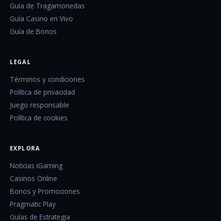
Guía de Tragamonedas
Guía Casino en Vivo
Guía de Bonos
LEGAL
Términos y condiciones
Política de privacidad
Juego responsable
Política de cookies
EXPLORA
Noticias iGaming
Casinos Online
Bonos y Promociones
Pragmatic Play
Guías de Estrategia