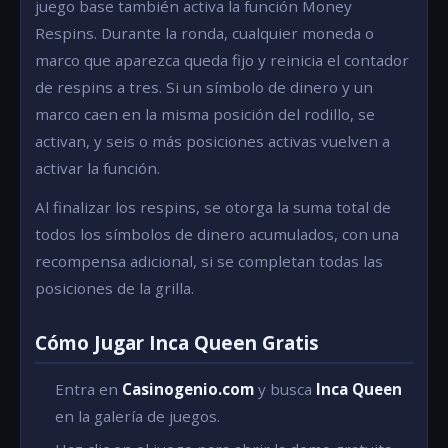
juego base también activa la función Money
Respins. Durante la ronda, cualquier moneda o
marco que aparezca queda fijo y reinicia el contador
de respins a tres. Si un símbolo de dinero y un
marco caen en la misma posición del rodillo, se
activan, y seis o más posiciones activas vuelven a
activar la función.
Al finalizar los respins, se otorga la suma total de
todos los símbolos de dinero acumulados, con una
recompensa adicional, si se completan todas las
posiciones de la grilla.
Cómo Jugar Inca Queen Gratis
Entra en
Casinogenio.com
y busca
Inca Queen
en la galería de juegos.