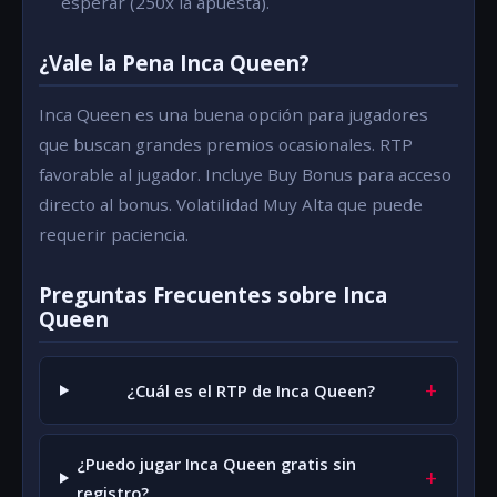
esperar (250x la apuesta).
¿Vale la Pena Inca Queen?
Inca Queen es una buena opción para jugadores
que buscan grandes premios ocasionales. RTP
favorable al jugador. Incluye Buy Bonus para acceso
directo al bonus. Volatilidad Muy Alta que puede
requerir paciencia.
Preguntas Frecuentes sobre Inca
Queen
¿Cuál es el RTP de Inca Queen?
¿Puedo jugar Inca Queen gratis sin
registro?