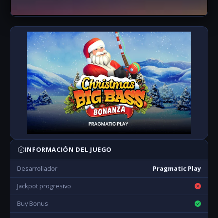
INFORMACIÓN DEL JUEGO
Desarrollador
Pragmatic Play
Jackpot progresivo
Buy Bonus