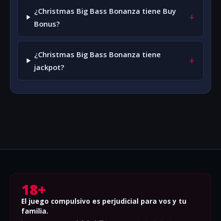
¿Christmas Big Bass Bonanza tiene Buy
Bonus?
¿Christmas Big Bass Bonanza tiene
jackpot?
18+
El juego compulsivo es perjudicial para vos y tu
familia.