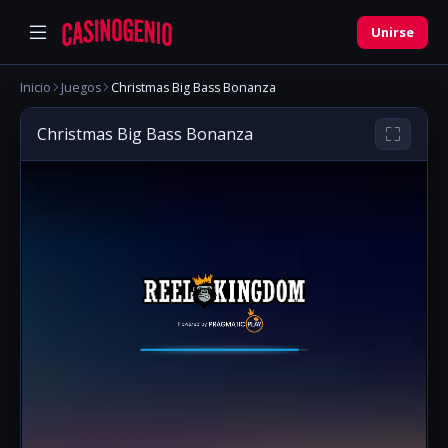
Unirse
Inicio
Juegos
Christmas Big Bass Bonanza
Christmas Big Bass Bonanza