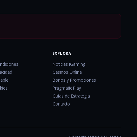
EXPLORA
ndiciones
Noticias iGaming
vacidad
Casinos Online
able
Bonos y Promociones
okies
Pragmatic Play
Guías de Estrategia
Contacto