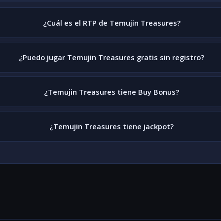
¿Cuál es el RTP de Temujin Treasures?
¿Puedo jugar Temujin Treasures gratis sin registro?
¿Temujin Treasures tiene Buy Bonus?
¿Temujin Treasures tiene jackpot?