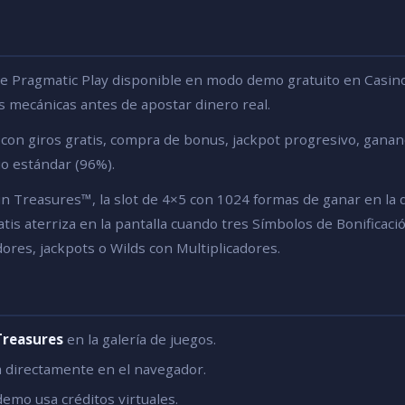
 Pragmatic Play disponible en modo demo gratuito en Casino
us mecánicas antes de apostar dinero real.
nta con giros gratis, compra de bonus, jackpot progresivo, gan
o estándar (96%).
 Treasures™, la slot de 4×5 con 1024 formas de ganar en la q
atis aterriza en la pantalla cuando tres Símbolos de Bonificaci
res, jackpots o Wilds con Multiplicadores.
Treasures
en la galería de juegos.
ta directamente en el navegador.
emo usa créditos virtuales.