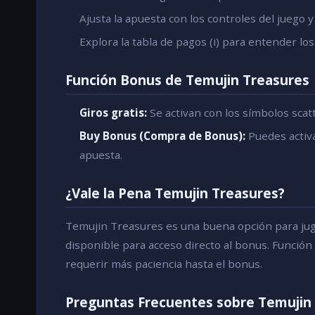
Ajusta la apuesta con los controles del juego 
Explora la tabla de pagos (i) para entender lo
Función Bonus de Temujin Treasures
Giros gratis:
Se activan con los símbolos scat
Buy Bonus (Compra de Bonus):
Puedes activa
apuesta.
¿Vale la Pena Temujin Treasures?
Temujin Treasures es una buena opción para jug
disponible para acceso directo al bonus. Función 
requerir más paciencia hasta el bonus.
Preguntas Frecuentes sobre Temujin