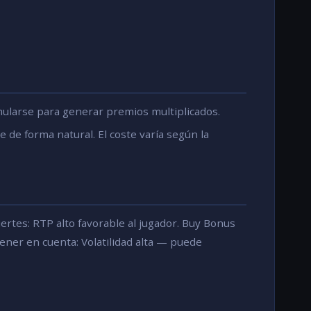
mularse para generar premios multiplicados.
 de forma natural. El coste varía según la
tes: RTP alto favorable al jugador. Buy Bonus
tener en cuenta: Volatilidad alta — puede