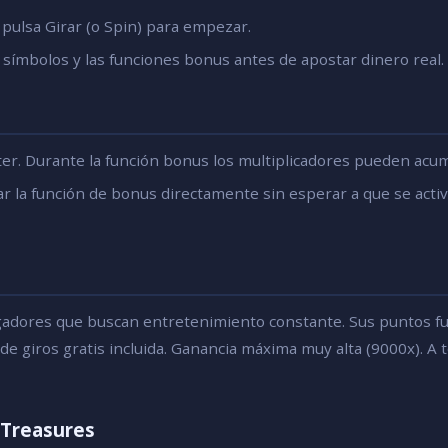
y pulsa Girar (o Spin) para empezar.
s símbolos y las funciones bonus antes de apostar dinero real.
ter. Durante la función bonus los multiplicadores pueden acu
r la función de bonus directamente sin esperar a que se active
adores que buscan entretenimiento constante. Sus puntos fuer
de giros gratis incluida. Ganancia máxima muy alta (9000x). A 
 Treasures