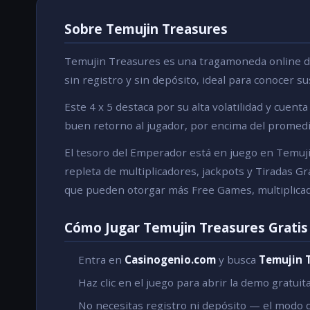
Sobre Temujin Treasures
Temujin Treasures es una tragamoneda online de
sin registro y sin depósito, ideal para conocer s
Este 4 x 5 destaca por su alta volatilidad y cue
buen retorno al jugador, por encima del promedi
El tesoro del Emperador está en juego en Temujin
repleta de multiplicadores, jackpots y Tiradas Gr
que pueden otorgar más Free Games, multiplicado
Cómo Jugar Temujin Treasures Gratis
Entra en
Casinogenio.com
y busca
Temujin 
Haz clic en el juego para abrir la demo gratui
No necesitas registro ni depósito — el modo d