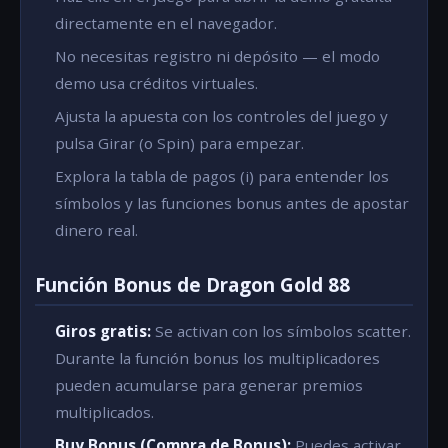
directamente en el navegador.
No necesitas registro ni depósito — el modo
demo usa créditos virtuales.
Ajusta la apuesta con los controles del juego y
pulsa Girar (o Spin) para empezar.
Explora la tabla de pagos (i) para entender los
símbolos y las funciones bonus antes de apostar
dinero real.
Función Bonus de Dragon Gold 88
Giros gratis:
Se activan con los símbolos scatter.
Durante la función bonus los multiplicadores
pueden acumularse para generar premios
multiplicados.
Buy Bonus (Compra de Bonus):
Puedes activar