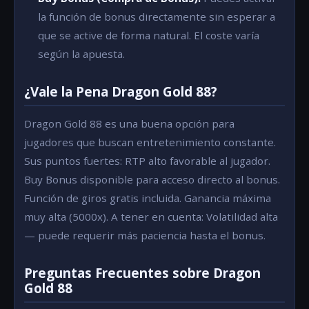
la función de bonus directamente sin esperar a
que se active de forma natural. El coste varía
según la apuesta.
¿Vale la Pena Dragon Gold 88?
Dragon Gold 88 es una buena opción para
jugadores que buscan entretenimiento constante.
Sus puntos fuertes: RTP alto favorable al jugador.
Buy Bonus disponible para acceso directo al bonus.
Función de giros gratis incluida. Ganancia máxima
muy alta (5000x). A tener en cuenta: Volatilidad alta
— puede requerir más paciencia hasta el bonus.
Preguntas Frecuentes sobre Dragon
Gold 88