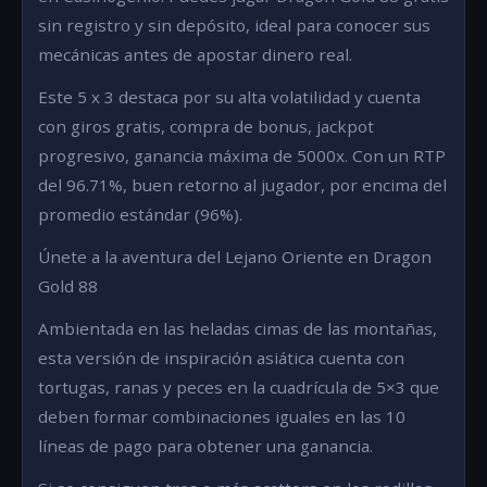
sin registro y sin depósito, ideal para conocer sus
mecánicas antes de apostar dinero real.
Este 5 x 3 destaca por su alta volatilidad y cuenta
con giros gratis, compra de bonus, jackpot
progresivo, ganancia máxima de 5000x. Con un RTP
del 96.71%, buen retorno al jugador, por encima del
promedio estándar (96%).
Únete a la aventura del Lejano Oriente en Dragon
Gold 88
Ambientada en las heladas cimas de las montañas,
esta versión de inspiración asiática cuenta con
tortugas, ranas y peces en la cuadrícula de 5×3 que
deben formar combinaciones iguales en las 10
líneas de pago para obtener una ganancia.