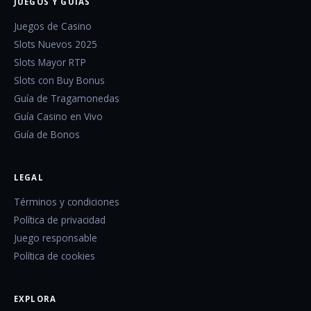
JUEGOS Y GUÍAS
Juegos de Casino
Slots Nuevos 2025
Slots Mayor RTP
Slots con Buy Bonus
Guía de Tragamonedas
Guía Casino en Vivo
Guía de Bonos
LEGAL
Términos y condiciones
Política de privacidad
Juego responsable
Política de cookies
EXPLORA