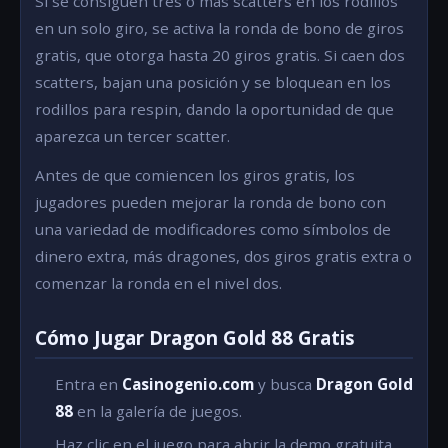
Si se consiguen tres o más scatters en los rodillos
en un solo giro, se activa la ronda de bono de giros
gratis, que otorga hasta 20 giros gratis. Si caen dos
scatters, bajan una posición y se bloquean en los
rodillos para respin, dando la oportunidad de que
aparezca un tercer scatter.
Antes de que comiencen los giros gratis, los
jugadores pueden mejorar la ronda de bono con
una variedad de modificadores como símbolos de
dinero extra, más dragones, dos giros gratis extra o
comenzar la ronda en el nivel dos.
Cómo Jugar Dragon Gold 88 Gratis
Entra en
Casinogenio.com
y busca
Dragon Gold
88
en la galería de juegos.
Haz clic en el juego para abrir la demo gratuita