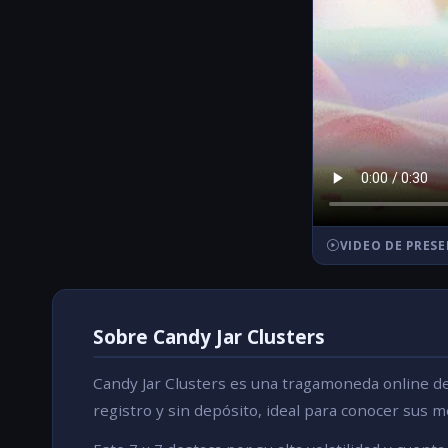
VIDEO DE PRES
Sobre Candy Jar Clusters
Candy Jar Clusters es una tragamoneda online de
registro y sin depósito, ideal para conocer sus m