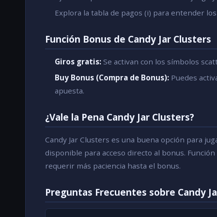
Explora la tabla de pagos (i) para entender lo
Función Bonus de Candy Jar Clusters
Giros gratis:
Se activan con los símbolos scat
Buy Bonus (Compra de Bonus):
Puedes activa
apuesta.
¿Vale la Pena Candy Jar Clusters?
Candy Jar Clusters es una buena opción para jug
disponible para acceso directo al bonus. Función 
requerir más paciencia hasta el bonus.
Preguntas Frecuentes sobre Candy Ja