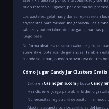
Este 7 x 7 destaca por su alta volatilidad y cue
buen retorno al jugador, por encima del promedi
Los pasteles, gelatinas y donas representan lo
adyacentes para formar una ganancia. Los símbo
tablero y potencialmente otorgan ganancias post
juego base.
De forma aleatoria durante cualquier giro, se pue
aumenta el potencial de ganancias. También está 
cuando se llenan, pueden activar una de tres bon
Cómo Jugar Candy Jar Clusters Gratis
Entra en
Casinogenio.com
y busca
Candy Jar
Haz clic en el juego para abrir la demo gratui
No necesitas registro ni depósito — el modo d
Ajusta la apuesta con los controles del juego 