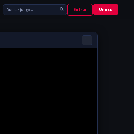
Entrar
Unirse
Buscar juego...