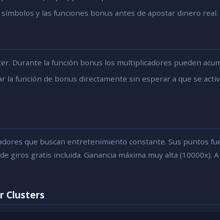
s símbolos y las funciones bonus antes de apostar dinero real.
ter. Durante la función bonus los multiplicadores pueden acu
r la función de bonus directamente sin esperar a que se active
adores que buscan entretenimiento constante. Sus puntos fuer
de giros gratis incluida. Ganancia máxima muy alta (10000x). A
r Clusters