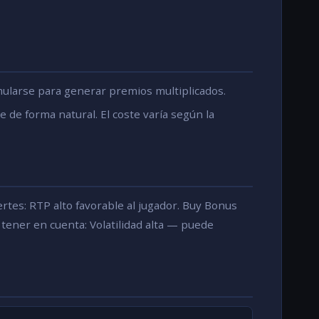
mularse para generar premios multiplicados.
 de forma natural. El coste varía según la
tes: RTP alto favorable al jugador. Buy Bonus
 tener en cuenta: Volatilidad alta — puede