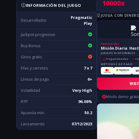
10000x
INFORMACIÓN DEL JUEGO
JUEGA CON DINERO
Pragmatic
Desarrollador
Play
Jackpot progresivo
FREESPINS
Buy Bonus
Misión Diaria: Has
JUEGOS DISPONIBLES
Giros gratis
Tragamonedas
Ca
MÉTODOS DE PAGO
Filas y carretes
7 x 7
Líneas de pago
6+
VIS
Volatilidad
Very High
Modo demo gratuit
RTP
96.08%
Apuesta mín.
$0.2
Lanzamiento
07/12/2023