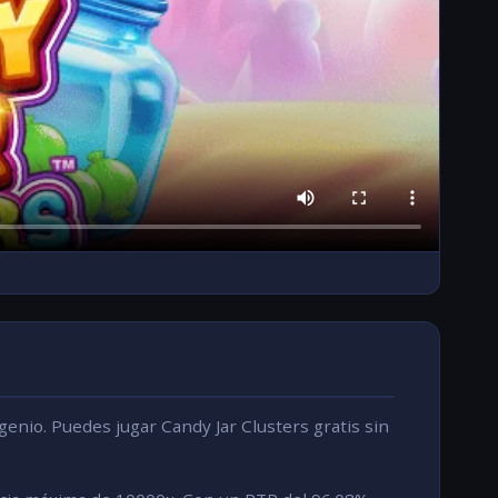
nio. Puedes jugar Candy Jar Clusters gratis sin