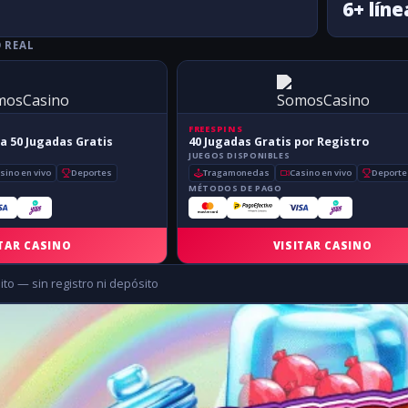
6+ líne
 REAL
FREESPINS
ta 50 Jugadas Gratis
40 Jugadas Gratis por Registro
JUEGOS DISPONIBLES
sino en vivo
Deportes
Tragamonedas
Casino en vivo
Deporte
MÉTODOS DE PAGO
ITAR CASINO
VISITAR CASINO
o — sin registro ni depósito