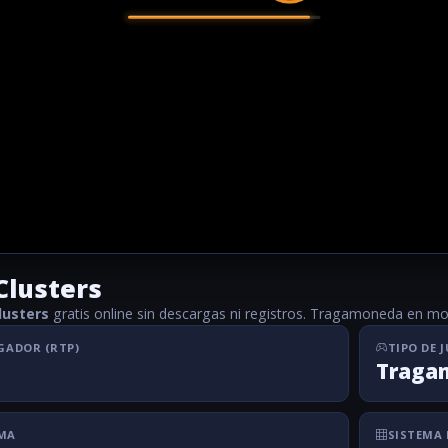
Clusters
lusters
gratis online sin descargas ni registros. Tragamoneda en 
GADOR (RTP)
TIPO DE 
Traga
MA
SISTEMA 