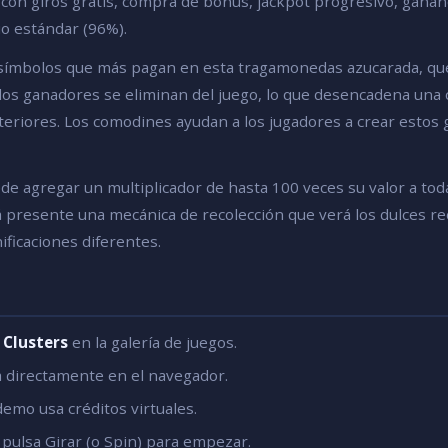
nta con giros gratis, compra de bonus, jackpot progresivo, ga
o estándar (96%).
s símbolos que más pagan en esta tragamonedas azucarada, qu
los ganadores se eliminan del juego, lo que desencadena una 
eriores. Los comodines ayudan a los jugadores a crear estos 
de agregar un multiplicador de hasta 100 veces su valor a tod
presente una mecánica de recolección que verá los dulces reco
ificaciones diferentes.
 Clusters
en la galería de juegos.
ta directamente en el navegador.
emo usa créditos virtuales.
y pulsa Girar (o Spin) para empezar.