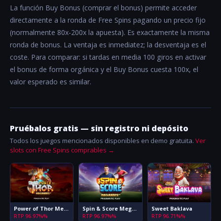
La función Buy Bonus (comprar el bonus) permite acceder
directamente a la ronda de Free Spins pagando un precio fijo
(normalmente 80x-200x la apuesta). Es exactamente la misma
ronda de bonus. La ventaja es inmediatez; la desventaja es el
coste. Para comparar: si tardas en media 100 giros en activar
el bonus de forma orgánica y el Buy Bonus cuesta 100x, el
valor esperado es similar.
Pruébalos gratis — sin registro ni depósito
Todos los juegos mencionados disponibles en demo gratuita.
Ver
slots con Free Spins comprables →
Power of Thor Megaways
Spin & Score Megaways
Sweet Baklava
RTP 96.97%%
RTP 96.97%%
RTP 96.71%%