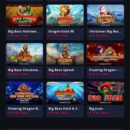
Big Bass Halloween 2
Dragon Gold 88
Christmas Big Bass Bonanza
RTP 96.71%%
RTP 96.71%%
RTP 96.71%%
Big Bass Christmas Bash
Big Bass Splash
Floating Dragon – Year of the Snake
RTP 96.71%%
RTP 96.71%%
RTP 96.71%%
Floating Dragon New Year Festival Ultra Megaways Hold & Spin
Big Bass Hold & Spinner Megaways
Big Juan
RTP 96.70%%
RTP 96.70%%
RTP 96.70%%