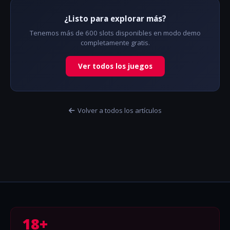
¿Listo para explorar más?
Tenemos más de 600 slots disponibles en modo demo
completamente gratis.
Ver todos los juegos
Volver a todos los artículos
18+