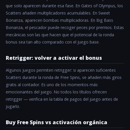
que solo aparecen durante esa fase. En Gates of Olympus, los
Scatters añaden multiplicadores acumulables. En Sweet
Bonanza, aparecen bombas multiplicadoras. En Big Bass
Bonanza, el pescador puede recoger peces por premios. Estas
mecánicas son las que hacen que el potencial de la ronda
bonus sea tan alto comparado con el juego base.
Retrigger: volver a activar el bonus
Algunos juegos permiten retrigger: si aparecen suficientes
Scatters durante la ronda de Free Spins, se añaden más giros
gratis al contador. Es uno de los momentos más
emocionantes del juego. No todos los títulos ofrecen
retrigger — verifica en la tabla de pagos del juego antes de
jugarlo.
Buy Free Spins vs activación orgánica