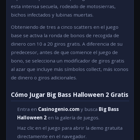
esta intensa secuela, rodeado de motosierras,
bichos infectados y lubinas muertas.
Obteniendo de tres a cinco scatters en el juego
base se activa la ronda de bonos de recogida de
dinero con 10 a 20 giros gratis. A diferencia de su
predecesor, antes de que comience el juego de
bono, se selecciona un modificador de giros gratis
al azar que incluye más símbolos collect, más iconos
de dinero o giros adicionales.
Cómo Jugar Big Bass Halloween 2 Gratis
Entra en
Casinogenio.com
y busca
Big Bass
Halloween 2
en la galería de juegos.
Haz clic en el juego para abrir la demo gratuita
directamente en el navegador.