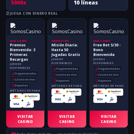
5000x
10 líneas
JUEGA CON DINERO REAL
WELCOME
FREESPINS
WELCOME
Premios
Misión Diaria:
Free Bet S/30 -
Bienvenida: 3
Hasta 50
Bono
Primeras
Jugadas Gratis
Bienvenida
Recargas
JUEGOS
JUEGOS
DISPONIBLES
DISPONIBLES
JUEGOS
DISPONIBLES
Tragamonedas
Tragamonedas
Tragamonedas
Casino en vivo
Casino en vivo
Casino en vivo
Deportes
Deportes
Deportes
MÉTODOS DE PAGO
MÉTODOS DE PAGO
MÉTODOS DE PAGO
VISITAR
VISITAR
VISITAR
CASINO
CASINO
CASINO