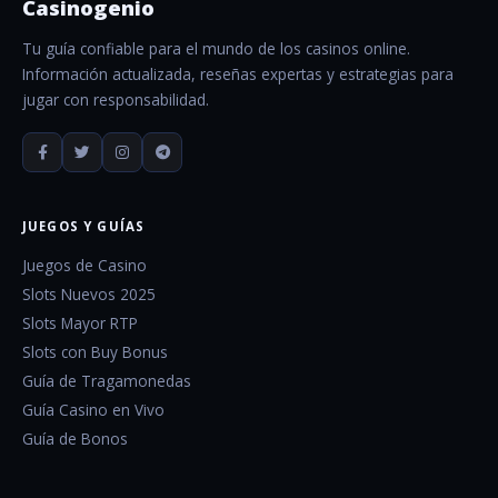
Casinogenio
Tu guía confiable para el mundo de los casinos online.
Información actualizada, reseñas expertas y estrategias para
jugar con responsabilidad.
JUEGOS Y GUÍAS
Juegos de Casino
Slots Nuevos 2025
Slots Mayor RTP
Slots con Buy Bonus
Guía de Tragamonedas
Guía Casino en Vivo
Guía de Bonos