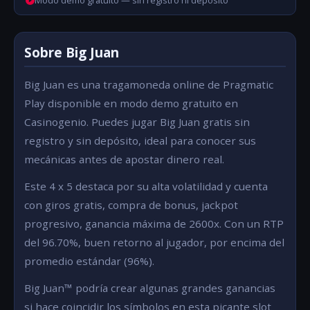
Modo demo gratuito — sin registro ni depósito
Sobre Big Juan
Big Juan es una tragamoneda online de Pragmatic
Play disponible en modo demo gratuito en
Casinogenio. Puedes jugar Big Juan gratis sin
registro y sin depósito, ideal para conocer sus
mecánicas antes de apostar dinero real.
Este 4 x 5 destaca por su alta volatilidad y cuenta
con giros gratis, compra de bonus, jackpot
progresivo, ganancia máxima de 2600x. Con un RTP
del 96.70%, buen retorno al jugador, por encima del
promedio estándar (96%).
Big Juan™ podría crear algunas grandes ganancias
si hace coincidir los símbolos en esta picante slot