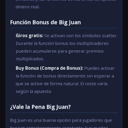
dinero real.
Función Bonus de Big Juan
Giros gratis:
Se activan con los símbolos scatter.
Durante la función bonus los multiplicadores
pueden acumularse para generar premios
multiplicados.
Buy Bonus (Compra de Bonus):
Puedes activar
la función de bonus directamente sin esperar a
que se active de forma natural. El coste varía
según la apuesta.
¿Vale la Pena Big Juan?
Big Juan es una buena opción para jugadores que
buscan entretenimiento constante. Sus puntos